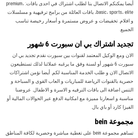
أيضا يمكنكم الاتصال بنا لطلب اشتراك في احدى باقات: premium،
basic، sports، elite، باقات العائلة من برامج ترفيهية و مسلسلات
و افلام. تخفيضات و عروض مستمرة و أسعار رخيصة تناسب
الجميع.
تجديد اشتراك بي ان سبورت 6 شهور
الان ومع الوكيل المعتمد لقنوات بين سبورت نقدم تجديد بي ان
سبورت 6 شهور أو لسنة وفق ما يرغبه عملائنا لذلك تستطيعون
الاتصال الان و طلب الخدمة المناسبة لكم. أيضا نؤمن اشتراكات
حصرية بالقنوات الرياضة للمباريات و العاب القوى و السباحة و
التنس اضافة الى باقات الترفيه و الاسرة و الاطفال. عروضنا
مناسبة و اسعارنا مميزة مع امكانية الدفع عبر الحوالات المالية أو
الفيزا كارد أو باي بال.
مجموعة bein
تساهم مجموعة bein على تغطية مباشرة وحصرية لكافة المناطق