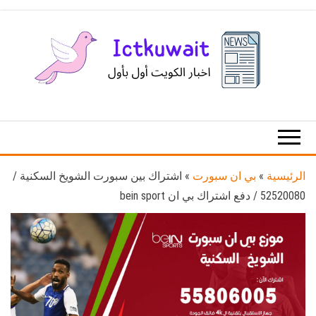
Ski
t
th
conten
اخبار
اخبار
الكويت
تكنولوجيا
المعلومات
والاتصالات
الرئيسية
»
بي ان سبورت
»
اشتراك بين سبورت الشويخ السكنية /
52520080 / دفع اشتراك بي ان bein sport