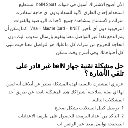
الأن أصبح الاشتراك أسهل في قنوات beIN Sport . تستطيع
استخدام إحدى الطرق الآلية للسداد بدون اي حاجة لمغادرت
منزلك والأستمتاع بمشاهدة جميع الأحداث الرياضية والقنوات
الترفيهية دون أي تأخير. Visa – Master Card – KNET . كما يمكن أن
يتم الدفع نقداً عبر التواصل معنا ونقوم بإرسال مندوب اليك دون
الحاجة للخروج من منزلك كل ماعليك هو التواصل معنا حيث نلبي
كل أحتياجاتك وفي أسرع وقت ممكن .
حل مشكلة تقنية جهاز beIN غير قادر على
تلقي الأشارة ؟
عزيزي المشترك بالنسبة لهذه المشكلة نعتذر عن أبلاغك أنه ليس
لها اي صلة بصلاحية أشتراكك هذه المشكلة ناتجة عن طريق أحد
المشكلات التالية:
1- توصيل كيبل الستلايت بشكل صحيح
2- التأكد من أعداد البرمجة للحصول على طريقة الاعدادات
الصحيحة تواصل معنا عبر الواتس اب