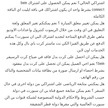
اشتراكي الحالي؟ نعم يمكن الحصول على اشتراك bein
connect بشرط واحد ان يكون اشتراكك في باقة ايليت اي الباقة
الكاملة .
هل يمكن تغيير معلق المبارة ؟ نعم يمكنكم تغير المعلق ولغة
التعليق في اي وقت من خلال الريموت كنترول واعدادات الاوديو.
ماهي طرق الدفع المتاحة لتجديد اشتراك البي ان سبورت؟ يمكنم
الدفع عن طريق الفيزا الكي نت ماستر كرت باي بال وكل هذه
الخدمات اون لاين.
هل يمكن ان احصل على كرت بدل فاقد في ضياخ كرت الرسيفر
bein؟ نعم اخي العميل يمكن ان تحصل على كرت بدل مفقود
بشرط احضاء او ارسال صورة من بطاقة بيانات الشخصية والتاكد
من رقم الهاتف .
هل يمكنني متابعة الرياضى على اشتراكي من دولة اخرى في حال
السفر ؟ نعم يمكن متابعة جميع قناة بي ان سبورت في دولة
حسب الشروط والاحكام الدولية المنصوصة لشبكة قنوات بي الن
سبورت العالمية والتي مقرها دولة قطر الشقيقة.