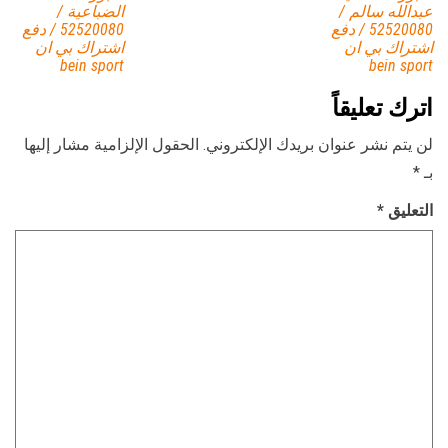
عبدالله سالم /
الضباعية /
52520080 / دفع
52520080 / دفع
اشتراك بي ان
اشتراك بي ان
bein sport
bein sport
اترك تعليقاً
لن يتم نشر عنوان بريدك الإلكتروني.
الحقول الإلزامية مشار إليها
بـ
*
التعليق
*