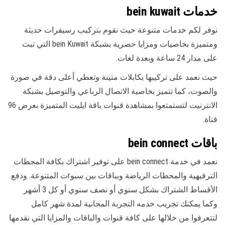
خدمات bein kuwait
نوفر لكم خدمات متنوعة حيث نقوم بتركيب رسيفرات حديثة
ومتميزة بخاصيات ومزايا حصرية بشبكة bein Kuwait التي تبث
على مدار 24 ساعة وبعدة لغات.
حيث نعمد على تركيبها بكابلات متينة وتعطي أعلى دقة في صورة
والصوت، كما تتميز بخاصية الاتصال الرباعي والتوصيل بشبكة
الانترنيت لتستمتعوا بمشاهدة قنوات باقة ايليت المتميزة بعرض 96
قناة.
باقات bein connect
نعمد في خدمة bein connect على توفير اشتراك بكافة المجطات
الترفيهية والمحطات الرياضة وبباقات بين سبوrت المتنوعة. ودفع
الأقساط الشتراك بشكل سنوي أو نصف سنوي أو كل 3 أشهر
وكما يمكنك تجريب خدمه التجربة المجانية لمدة شهر كامل
لتتعرفوا من خلالها على كافة قنوات والباقات والمزايا التي نقدمها