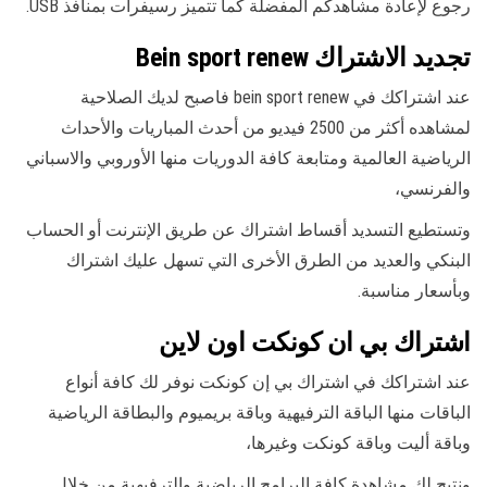
رجوع لإعادة مشاهدكم المفضلة كما تتميز رسيفرات بمنافذ USB.
تجديد الاشتراك Bein sport renew
عند اشتراكك في bein sport renew فاصبح لديك الصلاحية
لمشاهده أكثر من 2500 فيديو من أحدث المباريات والأحداث
الرياضية العالمية ومتابعة كافة الدوريات منها الأوروبي والاسباني
والفرنسي،
وتستطيع التسديد أقساط اشتراك عن طريق الإنترنت أو الحساب
البنكي والعديد من الطرق الأخرى التي تسهل عليك اشتراك
وبأسعار مناسبة.
اشتراك بي ان كونكت اون لاين
عند اشتراكك في اشتراك بي إن كونكت نوفر لك كافة أنواع
الباقات منها الباقة الترفيهية وباقة بريميوم والبطاقة الرياضية
وباقة أليت وباقة كونكت وغيرها،
ونتيح لك مشاهدة كافة البرامج الرياضية والترفيهية من خلال