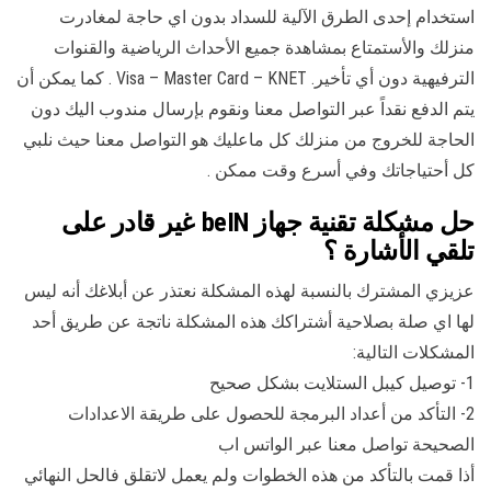
استخدام إحدى الطرق الآلية للسداد بدون اي حاجة لمغادرت
منزلك والأستمتاع بمشاهدة جميع الأحداث الرياضية والقنوات
الترفيهية دون أي تأخير. Visa – Master Card – KNET . كما يمكن أن
يتم الدفع نقداً عبر التواصل معنا ونقوم بإرسال مندوب اليك دون
الحاجة للخروج من منزلك كل ماعليك هو التواصل معنا حيث نلبي
كل أحتياجاتك وفي أسرع وقت ممكن .
حل مشكلة تقنية جهاز beIN غير قادر على
تلقي الأشارة ؟
عزيزي المشترك بالنسبة لهذه المشكلة نعتذر عن أبلاغك أنه ليس
لها اي صلة بصلاحية أشتراكك هذه المشكلة ناتجة عن طريق أحد
المشكلات التالية:
1- توصيل كيبل الستلايت بشكل صحيح
2- التأكد من أعداد البرمجة للحصول على طريقة الاعدادات
الصحيحة تواصل معنا عبر الواتس اب
أذا قمت بالتأكد من هذه الخطوات ولم يعمل لاتقلق فالحل النهائي