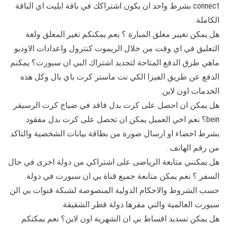
connect بشرط واحد ان يكون اشتراكك في باقة ايليت اي الباقة
الكاملة .
هل يمكن تغيير معلق المبارة ؟ نعم يمكنكم تغير المعلق ولغة
التعليق في اي وقت من خلال الريموت كنترول واعدادات الاوديو.
ماهي طرق الدفع المتاحة لتجديد اشتراك البي ان سبورت؟ يمكنم
الدفع عن طريق الفيزا الكي نت ماستر كرت باي بال وكل هذه
الخدمات اون لاين.
هل يمكن ان احصل على كرت بدل فاقد في ضياخ كرت الرسيفر
bein؟ نعم اخي العميل يمكن ان تحصل على كرت بدل مفقود
بشرط احضاء او ارسال صورة من بطاقة بيانات الشخصية والتاكد
من رقم الهاتف .
هل يمكنني متابعة الرياضى على اشتراكي من دولة اخرى في حال
السفر ؟ نعم يمكن متابعة جميع قناة بي ان سبورت في دولة
حسب الشروط والاحكام الدولية المنصوصة لشبكة قنوات بي الن
سبورت العالمية والتي مقرها دولة قطر الشقيقة.
هل يمكن تسديد اقساط بي ان الشهرية اون لاين؟ نعم يمكنكم