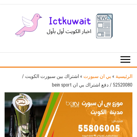
Ski
t
th
conten
اخبار
اخبار
الكويت
تكنولوجيا
المعلومات
والاتصالات
الرئيسية
»
بي ان سبورت
»
اشتراك بين سبورت الكويت /
52520080 / دفع اشتراك بي ان bein sport