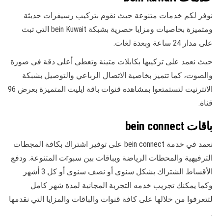
نوفر لكم خدمات متنوعة حيث نقوم بتركيب رسيفرات حديثة
ومتميزة بخاصيات ومزايا حصرية بشبكة bein Kuwait التي تبث
على مدار 24 ساعة وبعدة لغات.
حيث نعمد على تركيبها بكابلات متينة وتعطي أعلى دقة في صورة
والصوت، كما تتميز بخاصية الاتصال الرباعي والتوصيل بشبكة
الانترنيت لتستمتعوا بمشاهدة قنوات باقة ايليت المتميزة بعرض 96
قناة.
باقات bein connect
نعمد في خدمة bein connect على توفير اشتراك بكافة المجطات
الترفيهية والمحطات الرياضة وبباقات بين سبوrت المتنوعة. ودفع
الأقساط الشتراك بشكل سنوي أو نصف سنوي أو كل 3 أشهر
وكما يمكنك تجريب خدمه التجربة المجانية لمدة شهر كامل
لتتعرفوا من خلالها على كافة قنوات والباقات والمزايا التي نقدمها
.