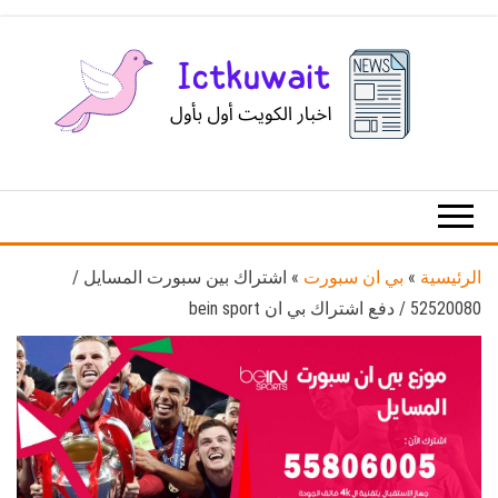
Ski
t
th
conten
اخبار
اخبار
الكويت
تكنولوجيا
المعلومات
والاتصالات
الرئيسية
»
بي ان سبورت
»
اشتراك بين سبورت المسايل /
52520080 / دفع اشتراك بي ان bein sport