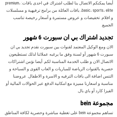
أيضا يمكنكم الاتصال بنا لطلب اشتراك في احدى باقات: premium،
basic، sports، elite، باقات العائلة من برامج ترفيهية و مسلسلات
و افلام. تخفيضات و عروض مستمرة و أسعار رخيصة تناسب
الجميع.
تجديد اشتراك بي ان سبورت 6 شهور
الان ومع الوكيل المعتمد لقنوات بين سبورت نقدم تجديد بي ان
سبورت 6 شهور أو لسنة وفق ما يرغبه عملائنا لذلك تستطيعون
الاتصال الان و طلب الخدمة المناسبة لكم. أيضا نؤمن اشتراكات
حصرية بالقنوات الرياضة للمباريات و العاب القوى و السباحة و
التنس اضافة الى باقات الترفيه و الاسرة و الاطفال. عروضنا
مناسبة و اسعارنا مميزة مع امكانية الدفع عبر الحوالات المالية أو
الفيزا كارد أو باي بال.
مجموعة bein
تساهم مجموعة bein على تغطية مباشرة وحصرية لكافة المناطق