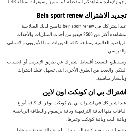
رجوع لإعادة مشاهدكم المفضلة كما تتميز رسيفرات بمنافذ USB.
تجديد الاشتراك Bein sport renew
عند اشتراكك في bein sport renew فاصبح لديك الصلاحية
لمشاهده أكثر من 2500 فيديو من أحدث المباريات والأحداث
الرياضية العالمية ومتابعة كافة الدوريات منها الأوروبي والاسباني
والفرنسي،
وتستطيع التسديد أقساط اشتراك عن طريق الإنترنت أو الحساب
البنكي والعديد من الطرق الأخرى التي تسهل عليك اشتراك
وبأسعار مناسبة.
اشتراك بي ان كونكت اون لاين
عند اشتراكك في اشتراك بي إن كونكت نوفر لك كافة أنواع
الباقات منها الباقة الترفيهية وباقة بريميوم والبطاقة الرياضية
وباقة أليت وباقة كونكت وغيرها،
ونتيح لك مشاهدة كافة البرامج الرياضية والترفيهية من خلال