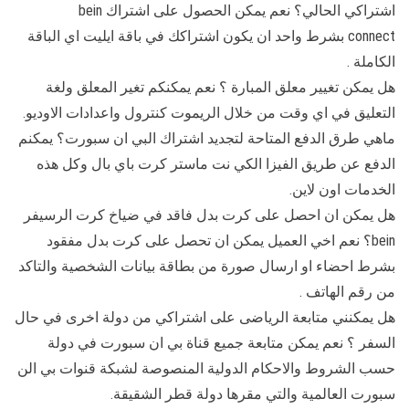
اشتراكي الحالي؟ نعم يمكن الحصول على اشتراك bein
connect بشرط واحد ان يكون اشتراكك في باقة ايليت اي الباقة
الكاملة .
هل يمكن تغيير معلق المبارة ؟ نعم يمكنكم تغير المعلق ولغة
التعليق في اي وقت من خلال الريموت كنترول واعدادات الاوديو.
ماهي طرق الدفع المتاحة لتجديد اشتراك البي ان سبورت؟ يمكنم
الدفع عن طريق الفيزا الكي نت ماستر كرت باي بال وكل هذه
الخدمات اون لاين.
هل يمكن ان احصل على كرت بدل فاقد في ضياخ كرت الرسيفر
bein؟ نعم اخي العميل يمكن ان تحصل على كرت بدل مفقود
بشرط احضاء او ارسال صورة من بطاقة بيانات الشخصية والتاكد
من رقم الهاتف .
هل يمكنني متابعة الرياضى على اشتراكي من دولة اخرى في حال
السفر ؟ نعم يمكن متابعة جميع قناة بي ان سبورت في دولة
حسب الشروط والاحكام الدولية المنصوصة لشبكة قنوات بي الن
سبورت العالمية والتي مقرها دولة قطر الشقيقة.