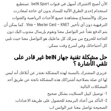
الأن أصبح الاشتراك أسهل في قنوات beIN Sport . تستطيع
استخدام إحدى الطرق الآلية للسداد بدون اي حاجة لمغادرت
منزلك والأستمتاع بمشاهدة جميع الأحداث الرياضية والقنوات
الترفيهية دون أي تأخير. Visa – Master Card – KNET . كما يمكن أن
يتم الدفع نقداً عبر التواصل معنا ونقوم بإرسال مندوب اليك دون
الحاجة للخروج من منزلك كل ماعليك هو التواصل معنا حيث نلبي
كل أحتياجاتك وفي أسرع وقت ممكن .
حل مشكلة تقنية جهاز beIN غير قادر على
تلقي الأشارة ؟
عزيزي المشترك بالنسبة لهذه المشكلة نعتذر عن أبلاغك أنه ليس
لها اي صلة بصلاحية أشتراكك هذه المشكلة ناتجة عن طريق أحد
المشكلات التالية:
1- توصيل كيبل الستلايت بشكل صحيح
2- التأكد من أعداد البرمجة للحصول على طريقة الاعدادات
الصحيحة تواصل معنا عبر الواتس اب