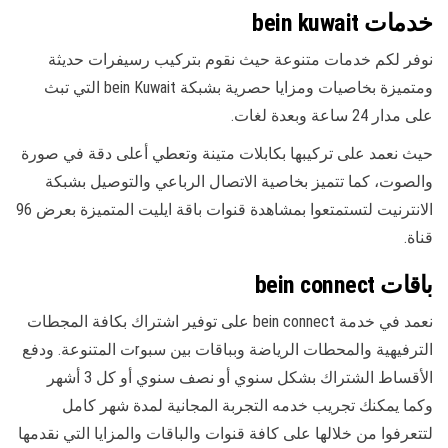
خدمات bein kuwait
نوفر لكم خدمات متنوعة حيث نقوم بتركيب رسيفرات حديثة
ومتميزة بخاصيات ومزايا حصرية بشبكة bein Kuwait التي تبث
على مدار 24 ساعة وبعدة لغات.
حيث نعمد على تركيبها بكابلات متينة وتعطي أعلى دقة في صورة
والصوت، كما تتميز بخاصية الاتصال الرباعي والتوصيل بشبكة
الانترنيت لتستمتعوا بمشاهدة قنوات باقة ايليت المتميزة بعرض 96
قناة.
باقات bein connect
نعمد في خدمة bein connect على توفير اشتراك بكافة المجطات
الترفيهية والمحطات الرياضة وبباقات بين سبوrت المتنوعة. ودفع
الأقساط الشتراك بشكل سنوي أو نصف سنوي أو كل 3 أشهر
وكما يمكنك تجريب خدمه التجربة المجانية لمدة شهر كامل
لتتعرفوا من خلالها على كافة قنوات والباقات والمزايا التي نقدمها