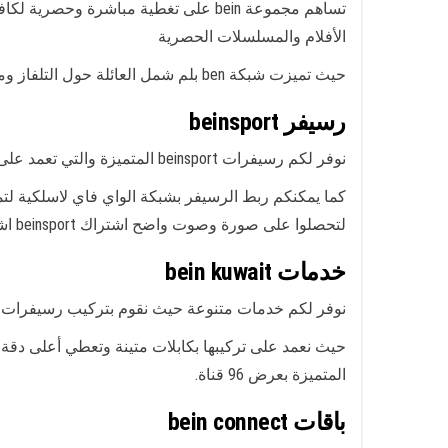
تساهم مجموعة bein على تغطية مباشرة 
الأفلام والمسلسلات الحصرية
حيث تميزت شبكة ben بلم شمل العائلة حول التلفاز ومتابعة كافة دوريات الأوربية والإسبانية ودوري كأس العالم وكافة الأفلام والمسلسلات لتزيد من متعة المشاهدة.
رسيفر beinsport
نوفر لكم رسيفرات beinsport المتميزة والتي تعمد على بث خدمه البث الفضائي أو البث عبر الانترنيت.
لتحصلوا على صورة وصوت واضح اشتراك beinsport اشترك بيان سبورt بالكويت.
خدمات bein kuwait
نوفر لكم خدمات متنوعة حيث نقوم بتركيب رسيفرات حديثة ومتميزة بخاصيات ومزاي
حيث نعمد على تركيبها بكابلات متينة وتعطي أعلى دقة 
المتميزة بعرض 96 قناة.
باقات bein connect