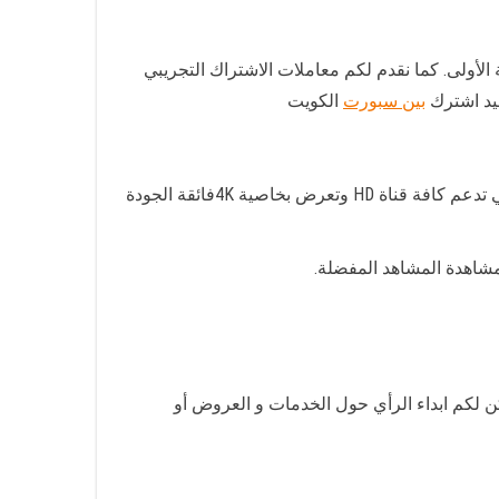
تراك بمجرد تسديد الدفعة الأولى. كما نقدم لكم معاملات الاشتراك التجريبي
جيد اشترك
بين سبورت
الكويت
نحن الوكيل المعتمدلقنوات بين سبورت لذا يمكنك الاتصال بنا لتوفير الخدمات وتركيب أحدث الرسيفرات بين سبور الكويت التي تدعم كافة قناة HD وتعرض بخاصية 4Kفائقة الجودة
ة أو الاخبارية أو المنوعة. أيضا يمكن لكم ابداء الرأي حول الخدمات و العروض أو