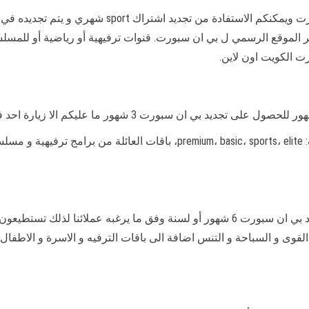
تعرف الان على اسعار الاشتراك في قنوات بي ان سبورت 
عبر الموقع الرسمي ل بي ان سبورت. قنوات ترفيهية أو رياضية أو للمسل
أيضا يمكنكم الاتصال بنا لطلب اشتراك في احدى باقات:  basic، sports، elite
الان ومع الوكيل المعتمد لقنوات بين سبورت نقدم تجديد بي ان سبورت 6 شهور أو لسنة وف
لقوى و السباحة و التنس اضافة الى باقات الترفيه و الاسرة و الاطفال.