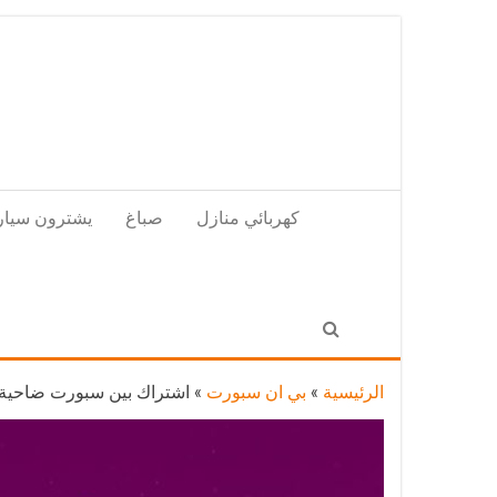
Skip
to
the
content
كهربائي منازل
صباغ
يشترون سيار
الرئيسية
»
بي ان سبورت
»
اشتراك بين سبورت ضاحية علي صباح السالم / 0080