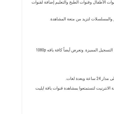
ضة وقنوات الأطفال وقنوات الطبخ والتعليم إضافة لقنوات
كما يمكنكم ربط الرسيفر بشبكة الواي فاي لاسلكية لتمتعوا بمشاهدة لا حدود لها. كما تتوافر رسيفر بسعة 2TB و 1TB وبخاصية التسجيل المميزة. وتعرض أيضاً كافة باقه 1080p
الانترنيت لتستمتعوا بمشاهدة قنوات باقة ايليت