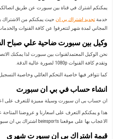
يمكنكم اشترك في قناة بين سبورت عن طريق اتصالكم بخد
خدمة
تجديد اشتراك بي ان
المجاني لمدة شهر لتتعرفوا عن كافة القنوات والخدما
وكيل بين سبورت ضاحية علي صباح الس
وتقدم كافة القنوات 1080p لصورة عالية الدقة.
كما تتوافر فيها خاصية التحكم العائلي وخاصية التسجيل الفيديو بسعة 2TB و1TB لتسجيل كل ما فاتك وخاصية الرجوع لل
انشاء حساب في بي ان سبورت
ان حساب بى ان سبورت وسيلة مميزة للتعرف على اعمالن
الاعجاب بها على موقعنا beinsports اشتراك بي ان سبورت الكويت اونلاين.
قيمة اشتراك بي ان سبورت شهري