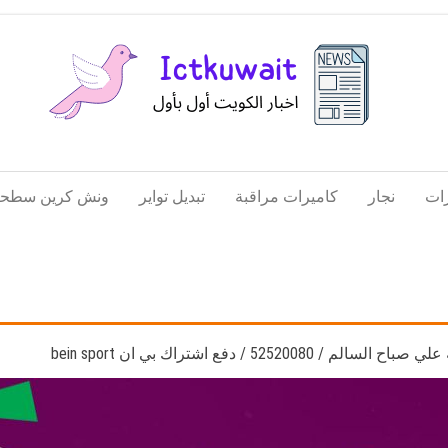
اخبار
اخبار
الكويت
تكنولوجيا
ات
نجار
كاميرات مراقبة
تبديل تواير
ونش كرين سطحة
المعلومات
والاتصالات
5252 / دفع اشتراك بي ان bein sport