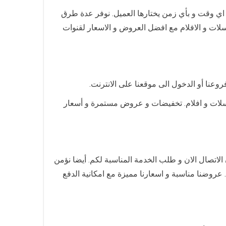
ويمكنكم الاستفادة من تجديد اشتراك sport شهري و يتم تجديده في اي وقت و بأي زمن يختارها العميل. نوفر عدة طرق
سلات و الافلام مع افضل العروض و الاسعار لقنوات
premium،، باقات العائلة من برامج ترفيهية و مسلسلات و افلام. تخفيضات و عروض مستمرة و أسعار
ق ما يرغبه عملائنا لذلك تستطيعون الاتصال الان و طلب الخدمة المناسبة لكم. أيضا نؤمن
 عروضنا مناسبة و اسعارنا مميزة مع امكانية الدفع