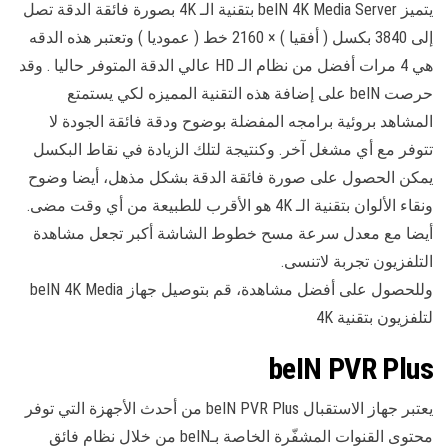
يتميز beIN 4K Media Server بتقنية الـ 4K بصورة فائقة الدقة تصل
إلى 3840 بكسل ( أفقيا ) × 2160 خط ( عموديا ) وتعتبر هذه الدقه
هي 4 مرات أفضل من نظام الـ HD عالي الدقة المتوفر حاليا . وقد
حرصت beIN على إضافة هذه التقنية المميزه لكي يستمتع
المشاهد بروئية برامجه المفضلة بوضوح ودقة فائقة الجودة لا
تتوفر مع أي مشغل آخر. وكنتيجة لتلك الزيادة في نقاط البكسل
يمكن الحصول على صورة فائقة الدقة بشكل مذهل، أيضا وضوح
ونقاء الألوان بتقنية الـ 4K هو الأقرب للطبيعة من أي وقت مضى.
أيضا مع معدل سرعة مسح خطوط الشاشة أكبر تجعل مشاهدة
التلفزيون تجربة لاتنسى.
وللحصول على أفضل مشاهدة، قم بتوصيل جهاز beIN 4K Media
لتلفزيون بتقنية 4K
beIN PVR Plus
يعتبر جهاز الاستقبال beIN PVR Plus من أحدث الأجهزة التي توفر
محتوى القنوات المشفّرة الخاصة بـbeIN من خلال نظام فائق