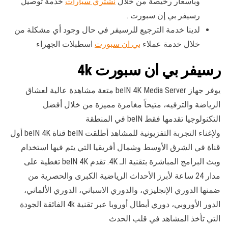
وبأسعار رخيصة من خلال
نشتري سيارات
خدمة توصيل
رسيفر بي إن سبورت .
لدينا خدمة الترجيع للرسيفر في حال وجود أي مشكلة من
خلال خدمة عملاء
بي ان سبورت
اسطبلات الجهراء
رسيفر بي ان سبورت 4k
يوفر جهاز beIN 4K Media Server متعة مشاهدة عالية لعشاق
الرياضة والترفيه، متيحاً مغامرة مميزة من خلال أفضل
التكنولوجيا تقدمها فقط beIN في المنطقة
ولإغناء التجربة التفزيونية للمشاهد أطلقت beIN قناة beIN 4K أول
قناة في الشرق الأوسط وشمال أفريقيا التي يتم فيها استخدام
وبث البرامج المباشرة بتقنية الـ 4K. تقدم beIN 4K تغطية على
مدار 24 ساعة لأبرز الأحداث الرياضية الكبرى والحصرية من
ضمنها الدوري الإنجليزي، والدوري الاسباني، الدوري الألماني،
الدور الأوروبي، دوري أبطال أوروبا عبر تقنية 4k الفائقة الجودة
التي تأخذ المشاهد في قلب الحدث