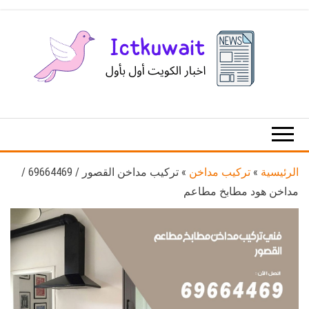
Ski
t
th
conten
اخبار
اخبار
الكويت
تكنولوجيا
المعلومات
والاتصالات
الرئيسية
»
تركيب مداخن
»
تركيب مداخن القصور / 69664469 /
مداخن هود مطابخ مطاعم