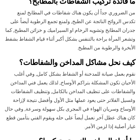
ما فائدة تركيب الشفاطات بالمطابخ؟
من الضروري جداً أن يكون هناك شفاطات في المطابخ لمنع
تكدس الروائح الناتجة عن الطبخ, ولمنع تجمع الرطوبة أيضاً على
جدران المطابخ وتشويه الرخام او السيراميك و خزائن المطبخ, كما
وتشعر المرأة براحة بالتنفس بشكل أكبر أثناء قيام الشفاط بشفط
الأبخرة والرطوبة من المطبخ.
كيف نحل مشاكل المداخن والشفاطات؟
نقوم بعمل صيانة للمدخنة أو الشفاط بشكل كامل, وفي أغلب
الأحيان تكون المشكلة بتراكم الأوساخ, لذلك يعمل فني المداخن
والشفاطات على تنظيف المداخن بالكامل, وتنظيف الشفاطات
وغسيل الفلاتر حتى يعود عملها مثل الأول وأفضل نتيجة لإزاحة
الأوساخ وسريان الهواء في المجرى بكل سهولة وسرعة, وفي حال
كان هناك عطل آخر نعمل أيضاً على حله ويقوم الفني بتأمين قطع
غيار أصلية إذا لزمن الأمر.