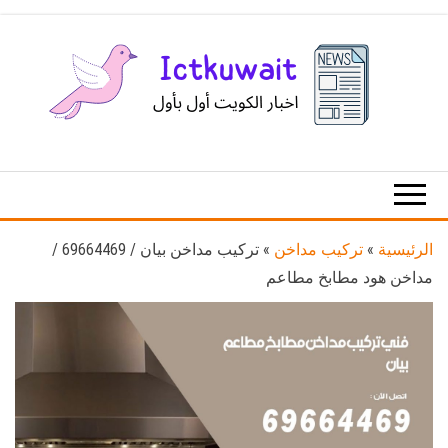
Ski
t
th
conten
اخبار
اخبار
الكويت
تكنولوجيا
المعلومات
والاتصالات
الرئيسية
»
تركيب مداخن
»
تركيب مداخن بيان / 69664469 /
مداخن هود مطابخ مطاعم