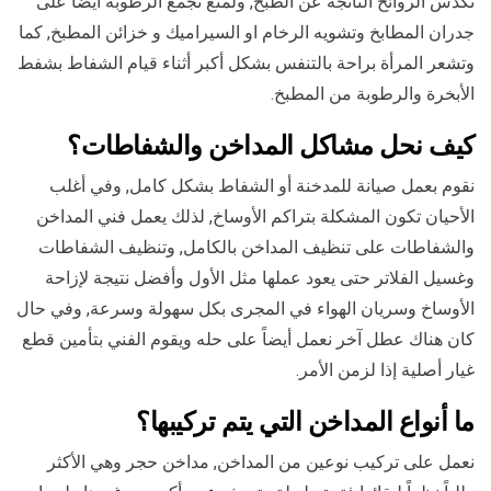
تكدس الروائح الناتجة عن الطبخ, ولمنع تجمع الرطوبة أيضاً على
جدران المطابخ وتشويه الرخام او السيراميك و خزائن المطبخ, كما
وتشعر المرأة براحة بالتنفس بشكل أكبر أثناء قيام الشفاط بشفط
الأبخرة والرطوبة من المطبخ.
كيف نحل مشاكل المداخن والشفاطات؟
نقوم بعمل صيانة للمدخنة أو الشفاط بشكل كامل, وفي أغلب
الأحيان تكون المشكلة بتراكم الأوساخ, لذلك يعمل فني المداخن
والشفاطات على تنظيف المداخن بالكامل, وتنظيف الشفاطات
وغسيل الفلاتر حتى يعود عملها مثل الأول وأفضل نتيجة لإزاحة
الأوساخ وسريان الهواء في المجرى بكل سهولة وسرعة, وفي حال
كان هناك عطل آخر نعمل أيضاً على حله ويقوم الفني بتأمين قطع
غيار أصلية إذا لزمن الأمر.
ما أنواع المداخن التي يتم تركيبها؟
نعمل على تركيب نوعين من المداخن, مداخن حجر وهي الأكثر