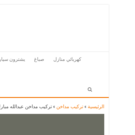
Skip
to
the
content
كهربائي منازل
صباغ
يشترون سيار
الرئيسية
»
تركيب مداخن
»
تركيب مداخن عبدالله مبارك / 69664469 / مداخن هود مطاب