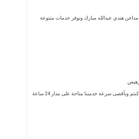
داخن هندي عبدالله مبارك ونوفر خدمات متنوعة
رهيص.
خدمتنا متوفرة في كافة مناطق عبدالله مبارك ونعمل من خلال فني تركيب شفاطات مداخن عبدالله مبارك لنصل إليكم أينما كنتم وبأقصى سرعة خدمتنا متاحة على مدار 24 ساعة