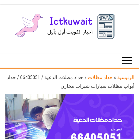
Ski
t
th
conten
اخبار
اخبار
الكويت
تكنولوجيا
المعلومات
والاتصالات
الرئيسية
»
حداد مظلات
»
حداد مظلات الدعية / 66405051 / حداد
أبواب مظلات سيارات شبرات مخازن