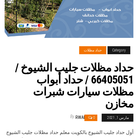
Category
حداد مظلات
حداد مظلات جليب الشيوخ /
66405051 / حداد أبواب
مظلات سيارات شبرات
مخازن
By
RWAN
مارس 1, 2021
0
أول حداد جليب الشيوخ بالكويت معلم حداد مظلات جليب الشيوخ