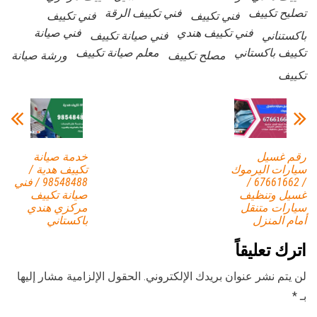
تصليح تكييف
فني تكييف الرقة
فني تكييف
فني تكييف
فني تكييف هندي
فني صيانة
باكستناني
فني صيانة تكييف
تكييف باكستاني
معلم صيانة تكييف
مصلح تكييف
ورشة صيانة
تكييف
رقم غسيل
خدمة صيانة
سيارات اليرموك
تكييف هدية /
/ 67661662 /
98548488 / فني
غسيل وتنظيف
صيانة تكييف
سيارات متنقل
مركزي هندي
أمام المنزل
باكستاني
اترك تعليقاً
لن يتم نشر عنوان بريدك الإلكتروني.
الحقول الإلزامية مشار إليها
بـ
*