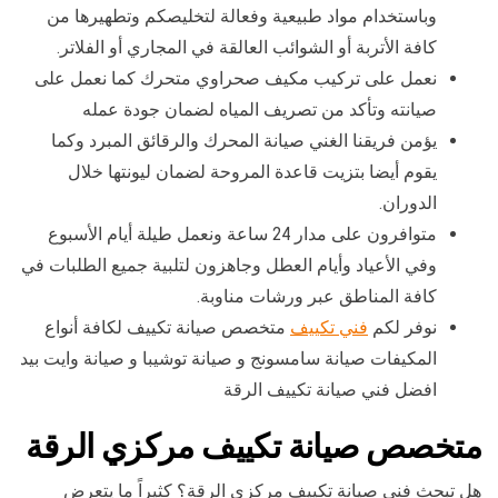
وباستخدام مواد طبيعية وفعالة لتخليصكم وتطهيرها من
كافة الأتربة أو الشوائب العالقة في المجاري أو الفلاتر.
نعمل على تركيب مكيف صحراوي متحرك كما نعمل على
صيانته وتأكد من تصريف المياه لضمان جودة عمله
يؤمن فريقنا الغني صيانة المحرك والرقائق المبرد وكما
يقوم أيضا بتزيت قاعدة المروحة لضمان ليونتها خلال
الدوران.
متوافرون على مدار 24 ساعة ونعمل طيلة أيام الأسبوع
وفي الأعياد وأيام العطل وجاهزون لتلبية جميع الطلبات في
كافة المناطق عبر ورشات مناوبة.
نوفر لكم
فني تكييف
متخصص صيانة تكييف لكافة أنواع
المكيفات صيانة سامسونج و صيانة توشيبا و صيانة وايت بيد
افضل فني صيانة تكييف الرقة
متخصص صيانة تكييف مركزي الرقة
هل تبحث فني صيانة تكييف مركزي الرقة؟ كثيراً ما يتعرض