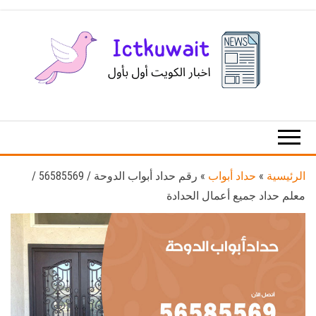
Ski
t
th
conten
اخبار
اخبار
الكويت
تكنولوجيا
المعلومات
والاتصالات
الرئيسية
»
حداد أبواب
»
رقم حداد أبواب الدوحة / 56585569 /
معلم حداد جميع أعمال الحدادة