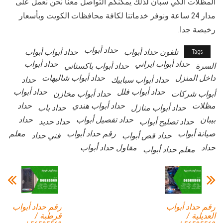
المظلات الكي سبان لذلك يمكنكم التواصل معنا نحن نعمل على
مدار 24 ساعة ونوفر خدماتنا لكافة محافظات الكويت وبأسعار
رخيصة جدا.
حداد أبواب
تلفون حداد أبواب
حداد أبواب أبواب
Tags
حداد أبواب ايراني
حداد أبواب
السرة
حداد أبواب باكستاني
داخل المنزل
حداد أبواب شاليهات
حداد أبواب سبابيك
حداد
حداد أبواب فلل
حداد أبواب
أبواب شركات
حداد أبواب مخازن
مظلات
حداد أبواب هندي
حداد
حداد أبواب منازل
حداد باب
بيبان
حداد تفصيل أبواب
حداد
حداد تصليح أبواب
حداد حديد
صيانة أبواب
رقم حداد أبواب
معلم
حداد قص أبواب
فني حداد
حداد
مقاول حداد أبواب
معلم حداد أبواب
رقم حداد أبواب
رقم حداد أبواب
العديلية /
قرطبة /