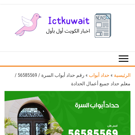
Ski
t
th
conten
اخبار
اخبار
الكويت
تكنولوجيا
المعلومات
والاتصالات
الرئيسية
»
حداد أبواب
»
رقم حداد أبواب السرة / 56585569 /
معلم حداد جميع أعمال الحدادة