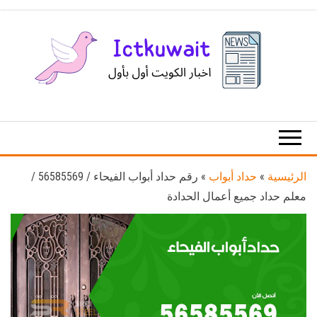
Ski
t
th
conten
اخبار
اخبار
الكويت
تكنولوجيا
المعلومات
والاتصالات
الرئيسية
»
حداد أبواب
»
رقم حداد أبواب الفيحاء / 56585569 /
معلم حداد جميع أعمال الحدادة