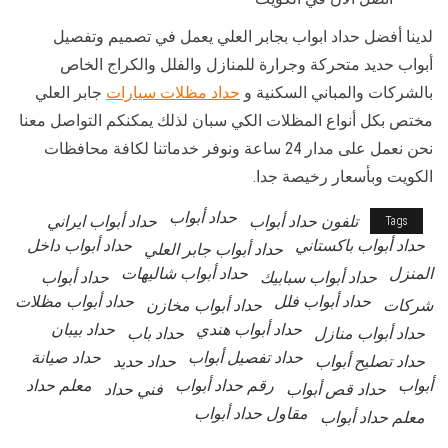
لدينا أفضل حداد ابواب بجابر العلي يعمل في تصميم وتفصيل
أبواب حديد متحركة وجرارة للمنازل والفلل والكراج الخاص
بالشركات والمباني السكنية و
حداد مظلات سيارات
جابر العلي
مختص بكل أنواع المظلات الكي سبان لذلك يمكنكم التواصل معنا
نحن نعمل على مدار 24 ساعة ونوفر خدماتنا لكافة محافظات
الكويت وبأسعار رخيصة جدا.
حداد أبواب
تلفون حداد أبواب
حداد أبواب ايراني
Tags
حداد أبواب باكستاني
حداد أبواب داخل
حداد أبواب جابر العلي
المنزل
حداد أبواب شاليهات
حداد أبواب سبابيك
حداد أبواب
حداد أبواب فلل
حداد أبواب مظلات
شركات
حداد أبواب مخازن
حداد أبواب هندي
حداد بيبان
حداد أبواب منازل
حداد باب
حداد تفصيل أبواب
حداد صيانة
حداد تصليح أبواب
حداد حديد
أبواب
رقم حداد أبواب
معلم حداد
حداد قص أبواب
فني حداد
مقاول حداد أبواب
معلم حداد أبواب