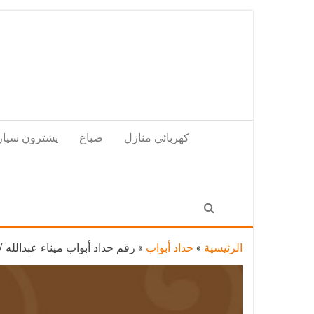
Skip
to
the
content
كهربائي منازل
صباغ
يشترون سيار
الرئيسية
»
حداد أبواب
»
رقم حداد أبواب ميناء عبدالله / 56585569 / معلم حداد جميع أعمال الحدا