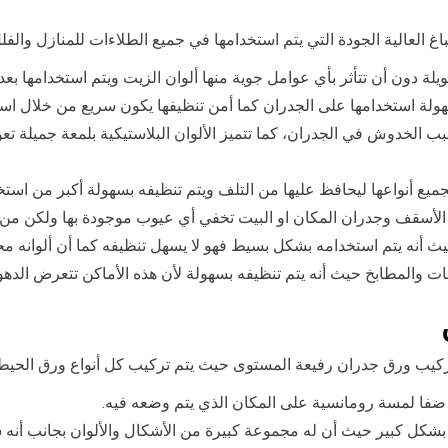
اغ العالية الجودة التي يتم استخدامها في جميع الطلاءات للمنازل والفل
لة دون أن تتأثر بأي عوامل جوية منها ألوان الزيت ويتم استخدامها بع
وسهولة استخدامها على الجدران كما أمن تنظيفها يكون سريع من خلال ا
تسبب الخدوش في الجدران، كما تتميز الألوان البلاستيكية بلمعة جميلة
بجميع أنواعها ليحافظ عليها من التلف ويتم تنظيفه بسهولة أكبر من استخد
الأسقف وجدران المكان او البيت تخفي أي عيوب موجودة بها ولكن من ع
ث أنه يتم استخدامه بشكل بسيط فهو لا يسهل تنظيفه كما أن ألوانه م
والمطابخ حيث أنه يتم تنظيفه بسهولة لأن هذه الأماكن تتعرض الدهون
يب ورق جدران رفيعة المستوى حيث يتم تركيب كل أنواع ورق الحيطان 
 ضفا لمسة رومانسية على المكان الذي يتم وضعه فيه.
 بشكل كبير حيث أن له مجموعة كبيرة من الأشكال والألوان بجانب أنه س