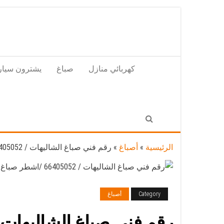
Skip
to
the
content
كهربائي منازل
صباغ
يشترون سيار
الرئيسية
»
أصباغ
»
رقم فني صباغ الشاليهات / 66405052 /اشطر صباغ رخيص
Category
أصباغ
رقم فني صباغ الشاليهات / 66405052 /اشطر صباغ ر