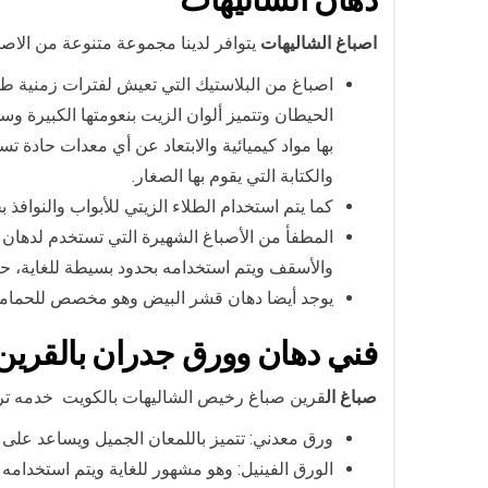
اصباغ الشاليهات
يتوافر لدينا مجموعة متنوعة من الاصب
اصباغ من البلاستيك التي تعيش لفترات زمنية طوي
الحيطان وتتميز ألوان الزيت بنعومتها الكبيرة 
بها مواد كيميائية والابتعاد عن أي معدات حادة 
والكتابة التي يقوم بها الصغار.
كما يتم استخدام الطلاء الزيتي للأبواب والنوافذ 
المطفأ من الأصباغ الشهيرة التي تستخدم لدهان 
والأسقف ويتم استخدامه بحدود بسيطة للغاية، حي
يوجد أيضا دهان قشر البيض وهو مخصص للحمامات 
فني دهان وورق جدران بال
قرين
صباغ ال
قرين صباغ رخيص الشاليهات بالكويت خدمه ترك
ورق معدني: تتميز باللمعان الجميل ويساعد على
الورق الفينيل: وهو مشهور للغاية ويتم استخدامه