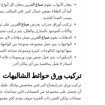
دهان الأبواب: يقوم
صباغ ال
قرين بدهان كل أنواع 
كما أن الطلاء يضفي جمال كبير على المكان، يتم 
يسبب الصدأ للحديد.
تركيب أوراق جدران: يحرص
صباغ ال
قرين على تر
والأثاث الموجود بالمنازل والفلل، يتم تركيب شت
الدهانات: يقوم
صباغ ال
قرين بعمل دهانات لأي مسا
الواجهات: يتم عمل مجموعة متنوعة من الواجهات 
منها لوجود كتالوجات كثيرة ومتنوعة تساعد العملا
الديكورات: يتم عمل جبس بورد ورسومات ثلاثة ال
أسعار لا تقبل منافسة من أي مكان آخر.
تركيب ورق حوائط
الشاليهات
تركيب ورق جدرانيحتاج الى فني متخصص ولذلك عليك أ
أن تحصل على مجموعة من الضمانات التي تساعدك على
ضمانات ولكن الفني ذات الخبرة سوف يقدم لكم مجموع