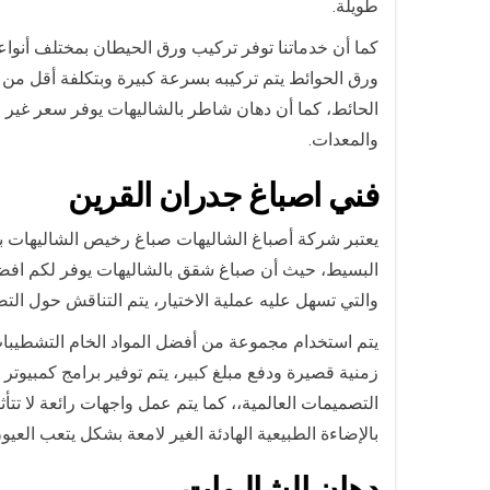
طويلة.
كما أن خدماتنا توفر تركيب ورق الحيطان بمختلف أنواع
ورق الحوائط يتم تركيبه بسرعة كبيرة وبتكلفة أقل من 
الحائط، كما أن دهان شاطر بالشاليهات يوفر سعر غير 
والمعدات.
فني ا
صباغ جدران ال
قرين
يعتبر شركة أصباغ الشاليهات صباغ رخيص الشاليهات با
البسيط، حيث أن صباغ شقق بالشاليهات يوفر لكم افضل 
والتي تسهل عليه عملية الاختيار، يتم التناقش حول الت
يتم استخدام مجموعة من أفضل المواد الخام التشطيبات
زمنية قصيرة ودفع مبلغ كبير، يتم توفير برامج كمبيوتر
التصميمات العالمية،، كما يتم عمل واجهات رائعة لا تت
بالإضاءة الطبيعية الهادئة الغير لامعة بشكل يتعب العيون
دهان
الشاليهات