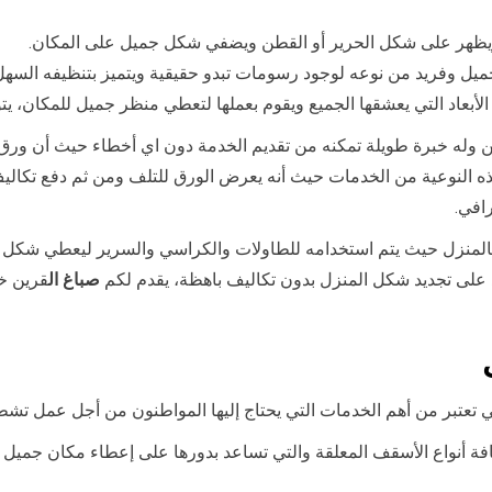
ويظهر على شكل الحرير أو القطن ويضفي شكل جميل على المكان.
يل وفريد من نوعه لوجود رسومات تبدو حقيقية ويتميز بتنظيفه السهل
لأبعاد التي يعشقها الجميع ويقوم بعملها لتعطي منظر جميل للمكان، يتو
 وله خبرة طويلة تمكنه من تقديم الخدمة دون اي أخطاء حيث أن ورق 
ذه النوعية من الخدمات حيث أنه يعرض الورق للتلف ومن ثم دفع تكاليف
افي.
لمنزل حيث يتم استخدامه للطاولات والكراسي والسرير ليعطي شكل جما
 على تجديد شكل المنزل بدون تكاليف باهظة، يقدم لكم
صباغ ال
قرين خ
تعتبر من أهم الخدمات التي يحتاج إليها المواطنون من أجل عمل تشطيب
افة أنواع الأسقف المعلقة والتي تساعد بدورها على إعطاء مكان جمي