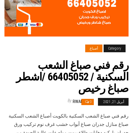
Category
أصباغ
رقم فني صباغ الشعب
السكنية / 66405052 /اشطر
صباغ رخيص
By
RWAN
أبريل 21, 2021
0
رقم فني صباغ الشعب السكنية بالكويت أصباغ الشعب السكنية
صباغ منازل جدران صباغ أبواب خشب غرف نوم تركيب ورق
جدران باركيه دهانات طلاء بيوت مواصفات عالية الجودة من