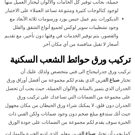
جميلة، بجانب توفير كل الخامات والألوان ليختار العميل منها
لوجود كتالوجات كثيرة ومتنوعة تساعد العملاء على الاختيار.
الديكورات: يتم عمل جبس بورد ورسومات ثلاثة الأبعاد مع
وجود تشطيبات سوبر لوكس لجميع أنواع الشقق والفلل
والقصور، يتم توفير الخدمات في وقتها دون تأخير، مع تقديم
أسعار لا تقبل منافسة من أي مكان آخر.
تركيب ورق حوائط
الشعب السكنية
تركيب ورق جدرانيحتاج الى فني متخصص ولذلك عليك أن
تختار
صباغ ال
قرين الذي يقدم لكم مجموعة من أفضل أوراق ورق
الجدران الذي يتميز بالمتانة والألوان الجميلة، حيث يجب أن تحصل
على مجموعة من الضمانات التي تساعدك على تركيب ورق
الجدران دون قلق، لا يمكنك شراء ورق الحيطان من مكان مجهول
حيث أنك ستدفع مبلغ ضخم دون وجود ضمانات ولكن الفني ذات
الخبرة سوف يقدم لكم مجموعة من الضمانات على جودة الورق.
كما يجب أن تختار
صباغ ال
قرين معلم الذي لديه الخبرة والمهارات