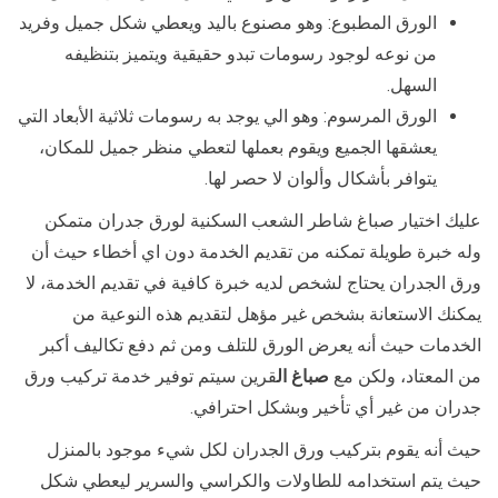
الورق المطبوع: وهو مصنوع باليد ويعطي شكل جميل وفريد
من نوعه لوجود رسومات تبدو حقيقية ويتميز بتنظيفه
السهل.
الورق المرسوم: وهو الي يوجد به رسومات ثلاثية الأبعاد التي
يعشقها الجميع ويقوم بعملها لتعطي منظر جميل للمكان،
يتوافر بأشكال وألوان لا حصر لها.
عليك اختيار صباغ شاطر الشعب السكنية لورق جدران متمكن
وله خبرة طويلة تمكنه من تقديم الخدمة دون اي أخطاء حيث أن
ورق الجدران يحتاج لشخص لديه خبرة كافية في تقديم الخدمة، لا
يمكنك الاستعانة بشخص غير مؤهل لتقديم هذه النوعية من
الخدمات حيث أنه يعرض الورق للتلف ومن ثم دفع تكاليف أكبر
من المعتاد، ولكن مع
صباغ ال
قرين سيتم توفير خدمة تركيب ورق
جدران من غير أي تأخير وبشكل احترافي.
حيث أنه يقوم بتركيب ورق الجدران لكل شيء موجود بالمنزل
حيث يتم استخدامه للطاولات والكراسي والسرير ليعطي شكل