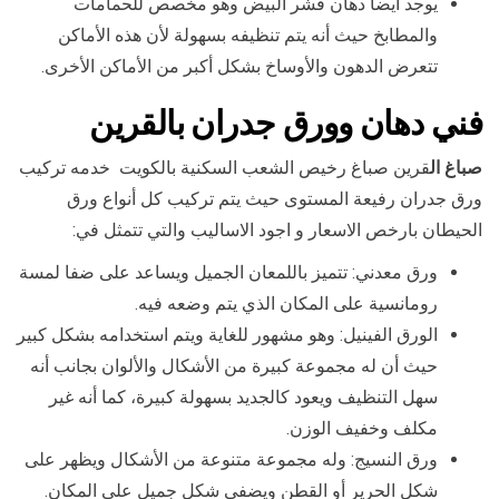
يوجد أيضا دهان قشر البيض وهو مخصص للحمامات
والمطابخ حيث أنه يتم تنظيفه بسهولة لأن هذه الأماكن
تتعرض الدهون والأوساخ بشكل أكبر من الأماكن الأخرى.
فني دهان وورق جدران بال
قرين
صباغ ال
قرين صباغ رخيص الشعب السكنية بالكويت خدمه تركيب
ورق جدران رفيعة المستوى حيث يتم تركيب كل أنواع ورق
الحيطان بارخص الاسعار و اجود الاساليب والتي تتمثل في:
ورق معدني: تتميز باللمعان الجميل ويساعد على ضفا لمسة
رومانسية على المكان الذي يتم وضعه فيه.
الورق الفينيل: وهو مشهور للغاية ويتم استخدامه بشكل كبير
حيث أن له مجموعة كبيرة من الأشكال والألوان بجانب أنه
سهل التنظيف ويعود كالجديد بسهولة كبيرة، كما أنه غير
مكلف وخفيف الوزن.
ورق النسيج: وله مجموعة متنوعة من الأشكال ويظهر على
شكل الحرير أو القطن ويضفي شكل جميل على المكان.