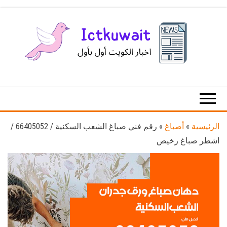
Ski
t
th
conten
اخبار
اخبار
الكويت
تكنولوجيا
المعلومات
والاتصالات
الرئيسية
»
أصباغ
»
رقم فني صباغ الشعب السكنية / 66405052 /
اشطر صباغ رخيص