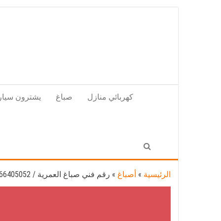
Skip
to
the
content
كهربائي منازل
صباغ
يشترون سيار
الرئيسية
»
أصباغ
»
رقم فني صباغ العمرية / 66405052 /اشطر صباغ رخيص