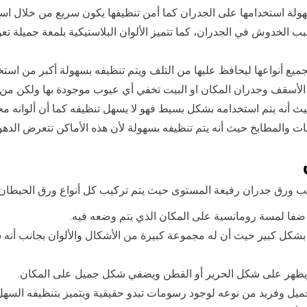
وسهولة استخدامها على الجدران كما أمن تنظيفها يكون سريع من خلال ا
تسبب الخدوش في الجدران، كما تتميز الألوان البلاستيكية بلمعة جميلة
بجميع أنواعها ليحافظ عليها من التلف ويتم تنظيفه بسهولة أكبر من استخد
الأسقف وجدران المكان او البيت تخفي أي عيوب موجودة بها ولكن من ع
ث أنه يتم استخدامه بشكل بسيط فهو لا يسهل تنظيفه كما أن ألوانه م
والمطابخ حيث أنه يتم تنظيفه بسهولة لأن هذه الأماكن تتعرض الدهون
ورق جدران رفيعة المستوى حيث يتم تركيب كل أنواع ورق الحيطان با
 ضفا لمسة رومانسية على المكان الذي يتم وضعه فيه.
 بشكل كبير حيث أن له مجموعة كبيرة من الأشكال والألوان بجانب أنه س
ويظهر على شكل الحرير أو القطن ويضفي شكل جميل على المكان.
يل وفريد من نوعه لوجود رسومات تبدو حقيقية ويتميز بتنظيفه السهل