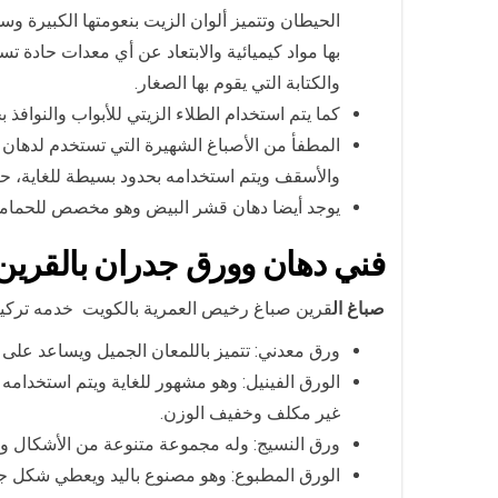
الحيطان وتتميز ألوان الزيت بنعومتها الكبيرة 
بها مواد كيميائية والابتعاد عن أي معدات حادة 
والكتابة التي يقوم بها الصغار.
كما يتم استخدام الطلاء الزيتي للأبواب والنوافذ 
المطفأ من الأصباغ الشهيرة التي تستخدم لدهان 
والأسقف ويتم استخدامه بحدود بسيطة للغاية، حي
يوجد أيضا دهان قشر البيض وهو مخصص للحمامات 
فني دهان وورق جدران بال
قرين
صباغ ال
قرين صباغ رخيص العمرية بالكويت خدمه تركيب 
ورق معدني: تتميز باللمعان الجميل ويساعد على
الورق الفينيل: وهو مشهور للغاية ويتم استخدامه
غير مكلف وخفيف الوزن.
ورق النسيج: وله مجموعة متنوعة من الأشكال 
الورق المطبوع: وهو مصنوع باليد ويعطي شكل جم