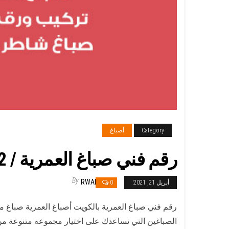
Category
أصباغ
رقم فني صباغ العمرية / 66405052 /اشطر صباغ رخيص
By
RWAN
أبريل 21, 2021
0
رقم فني صباغ العمرية بالكويت أصباغ العمرية صباغ
الصباغين التي تساعدك على اختيار مجموعة متنوعة من