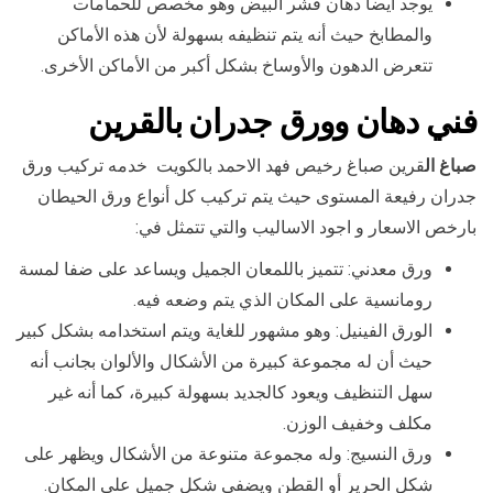
يوجد أيضا دهان قشر البيض وهو مخصص للحمامات
والمطابخ حيث أنه يتم تنظيفه بسهولة لأن هذه الأماكن
تتعرض الدهون والأوساخ بشكل أكبر من الأماكن الأخرى.
فني دهان وورق جدران بال
قرين
صباغ ال
قرين صباغ رخيص فهد الاحمد بالكويت خدمه تركيب ورق
جدران رفيعة المستوى حيث يتم تركيب كل أنواع ورق الحيطان
بارخص الاسعار و اجود الاساليب والتي تتمثل في:
ورق معدني: تتميز باللمعان الجميل ويساعد على ضفا لمسة
رومانسية على المكان الذي يتم وضعه فيه.
الورق الفينيل: وهو مشهور للغاية ويتم استخدامه بشكل كبير
حيث أن له مجموعة كبيرة من الأشكال والألوان بجانب أنه
سهل التنظيف ويعود كالجديد بسهولة كبيرة، كما أنه غير
مكلف وخفيف الوزن.
ورق النسيج: وله مجموعة متنوعة من الأشكال ويظهر على
شكل الحرير أو القطن ويضفي شكل جميل على المكان.