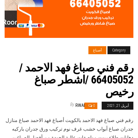
Category
أصباغ
رقم فني صباغ فهد الاحمد /
66405052 /اشطر صباغ
رخيص
By
RWAN
أبريل 21, 2021
0
رقم فني صباغ فهد الاحمد بالكويت أصباغ فهد الاحمد صباغ منازل
جدران صباغ أبواب خشب غرف نوم تركيب ورق جدران باركيه
دهانات طلاء بيوت مواصفات عالية الجودة من أفضل الصباغين