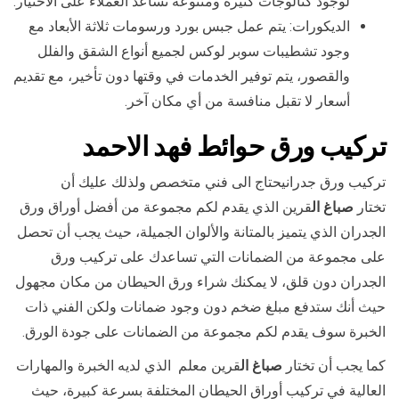
لوجود كتالوجات كثيرة ومتنوعة تساعد العملاء على الاختيار.
الديكورات: يتم عمل جبس بورد ورسومات ثلاثة الأبعاد مع
وجود تشطيبات سوبر لوكس لجميع أنواع الشقق والفلل
والقصور، يتم توفير الخدمات في وقتها دون تأخير، مع تقديم
أسعار لا تقبل منافسة من أي مكان آخر.
تركيب ورق حوائط
فهد الاحمد
تركيب ورق جدرانيحتاج الى فني متخصص ولذلك عليك أن
تختار
صباغ ال
قرين الذي يقدم لكم مجموعة من أفضل أوراق ورق
الجدران الذي يتميز بالمتانة والألوان الجميلة، حيث يجب أن تحصل
على مجموعة من الضمانات التي تساعدك على تركيب ورق
الجدران دون قلق، لا يمكنك شراء ورق الحيطان من مكان مجهول
حيث أنك ستدفع مبلغ ضخم دون وجود ضمانات ولكن الفني ذات
الخبرة سوف يقدم لكم مجموعة من الضمانات على جودة الورق.
كما يجب أن تختار
صباغ ال
قرين معلم الذي لديه الخبرة والمهارات
العالية في تركيب أوراق الحيطان المختلفة بسرعة كبيرة، حيث