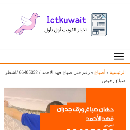
Ski
t
th
conten
اخبار
اخبار
الكويت
تكنولوجيا
المعلومات
والاتصالات
الرئيسية
»
أصباغ
»
رقم فني صباغ فهد الاحمد / 66405052 /اشطر
صباغ رخيص