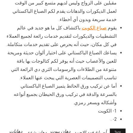
مقبلين على الزواج وليس لديهم متسع كبير من الوقت
لعمل الديكورات والدهانات يقدم لكم الصباغ الباكستاني
خدمة سريعة وبدون أي أخطاء.
يقوم
صباغ الكويت
باكتشاف كل ما هو جديد في عالم
التشطيبات والديكورات لتقديم خدمات رائعة لجميع العملاء
في كل مكان، حيث أنه يحرص على تقديم خدمات متكاملة.
يساعك الصباغ الباكستاني على اختيار ألوان حديثة ومريحة
للعين والأعصاب حيث أنه يوفر لكم كتالوجات بها باقة
متنوعة من الطلاءات والرسومات الثري دي الرائعة التي
تناسب التصميمات العصرية التي يبحث عنها العملاء.
أما عن تركيب ورق الحائط يتميز الصباغ الباكستاني
بالسرعة والدقة في تركيب ورق الحيطان بجميع أنواعه
وأشكاله وبسعر رمزي.
1- الكويت
2- .
دهان بيوت
دهانات
أصباغ فهد الاحمد
دهان شقق
Tags