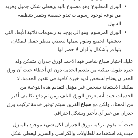
الورق المطبوع: وهو مصنوع باليد ويعطي شكل جميل وفريد
من نوعه لوجود رسومات تبدو حقيقية ويتميز بتنظيفه
السهل.
الورق المرسوم: وهو الي يوجد به رسومات ثلاثية الأبعاد التي
يعشقها الجميع ويقوم بعملها لتعطي منظر جميل للمكان،
يتوافر بأشكال وألوان لا حصر لها.
عليك اختيار صباغ شاطر فهد الاحمد لورق جدران متمكن وله
خبرة طويلة تمكنه من تقديم الخدمة دون اي أخطاء حيث أن ورق
الجدران يحتاج لشخص لديه خبرة كافية في تقديم الخدمة، لا
يمكنك الاستعانة بشخص غير مؤهل لتقديم هذه النوعية من
الخدمات حيث أنه يعرض الورق للتلف ومن ثم دفع تكاليف أكبر
من المعتاد، ولكن مع
صباغ ال
قرين سيتم توفير خدمة تركيب ورق
جدران من غير أي تأخير وبشكل احترافي.
حيث أنه يقوم بتركيب ورق الجدران لكل شيء موجود بالمنزل
حيث يتم استخدامه للطاولات والكراسي والسرير ليعطي شكل