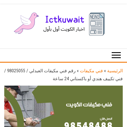
Ski
t
th
conten
اخبار
اخبار
الكويت
تكنولوجيا
المعلومات
والاتصالات
الرئيسية
»
فني مكيفات
»
رقم فني مكيفات العبدلي / 98025055 /
فني تكييف هندي أو باكستاني 24 ساعة