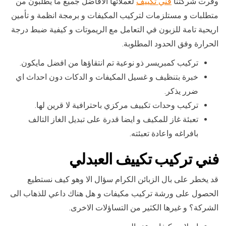
وفرت شركتنا
فني تكييف
لعملائها الافاضل جميع ما يطلبون من
متطلبات و مستلزمات لتركيب المكيفات و برمجة انظمة و تأمين
اريحية تامة للزبون في التعامل مع الريموتات و كيفية ضبط درجة
الحرارة وفق الحدود المطلوبة.
تركيب كمبريسر ذو نوعية تم انتقاؤها من افضل مايكون.
خبرة بتنظيف و غسيل المكيفات و الدكات دون احداث اي
ضرر يذكر.
تركيب وحدات تكييف مركزي باحترافية لا قرين لها.
تعبئة غاز للمكيف و ايضا قدرة على تبديل الغاز التالف
بافراغه واعادة تعبئته.
فني تركيب تكييف العبدلي
قد يخطر على بال الزبائن الكرام سؤال الا وهو كيف نستطيع
الحصول على ورشة تركيب مكيفات و هل هناك داعي للذهاب الى
الشركة؟ و غيرها الكثير من التساؤلات الاخرى.