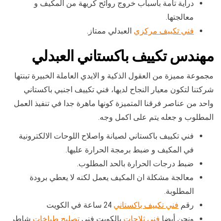
دراية تامة بأسباب خروج روائح كريهة من المكيف و
معالجتها.
فني تكييف مركزي
العبدلي ممتاز.
مهندس تكييف باكستاني العبدلي
مجموعة مميزة من العقول الذكية و الايدي العاملة الخبيرة تبنتها
شركتنا لتكون معيار النجاح لديها، فني تكييف اجنبي باكستاني
واحد من عناصر فرقنا المتميزة كونها ماهرة جدا في تنفيذ العمل
المطلوب و جعله يتم على اكمل وجه.
فني تكييف باكستاني لصيانة واصلاح اللوحات الالكترونية
في المكيف و ضبط برمجة الحرارة عليها.
ضبط درجات الحرارة بالحد المطلوب.
معالجة مشكلة ان المكيف يعمل لكنه لا يعطي برودة
المطلوبة.
رقم
فني تكييف باكستاني
24 ساعة في الكويت
ونحن أيضا
فني ثلاجات
بالكويت فني
تصليح طباخات
شاطر