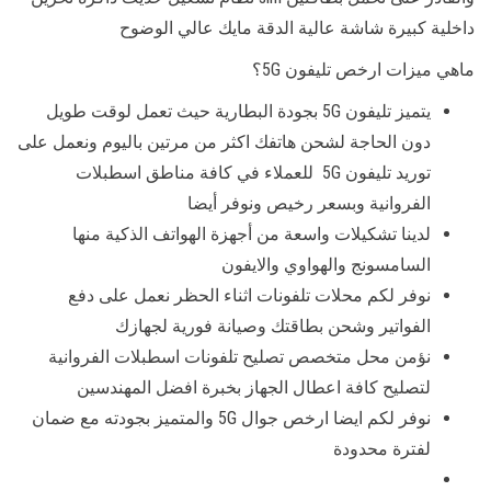
داخلية كبيرة شاشة عالية الدقة مايك عالي الوضوح
ماهي ميزات ارخص تليفون 5G؟
يتميز تليفون 5G بجودة البطارية حيث تعمل لوقت طويل
دون الحاجة لشحن هاتفك اكثر من مرتين باليوم ونعمل على
توريد تليفون 5G للعملاء في كافة مناطق اسطبلات
الفروانية وبسعر رخيص ونوفر أيضا
لدينا تشكيلات واسعة من أجهزة الهواتف الذكية منها
السامسونج والهواوي والايفون
نوفر لكم محلات تلفونات اثناء الحظر نعمل على دفع
الفواتير وشحن بطاقتك وصيانة فورية لجهازك
نؤمن محل متخصص تصليح تلفونات اسطبلات الفروانية
لتصليح كافة اعطال الجهاز بخبرة افضل المهندسين
نوفر لكم ايضا ارخص جوال 5G والمتميز بجودته مع ضمان
لفترة محدودة