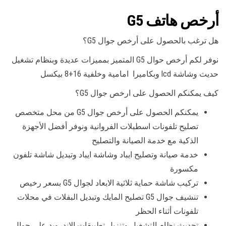
أرخص هاتف G5
هل ترغب بالحصول على أرخص جوال G5؟
نوفر لكم أرخص حوال G5 المتميز بمميزات عديدة وبنظام تشغيل
حديث وشاشة lcd وبكاميرا امامية وخلفية 16+8 بيكسل
كيف يمكنكم الحصول على ارخص جوال G5؟
يمكنكم الحصول على أرخص جوال G5 من محل متخصص
تصليح تلفونات اسطبلات الفروانية ونوفر أفضل الأجهزة
الذكية مع خدمة الصيانة والتصليح
خدمة صيانة وتصليح ايباد وشاشة ايباد وتبديل شاشة تلفون
مكسورة
تركيب شاشة حماية ثلاثية الابعاد لجوال G5 بسعر رخيص
تنشيف جوال G5 تصليح المايك وتبديل البفلات في محلات
تلفونات أثناء الحظر
تحديث نظام التشغيل وتنزيل تطبيقات الاندرويد على جوال