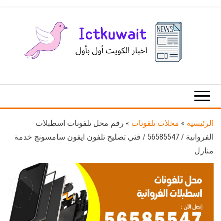
Ski
t
th
conten
اخبار
اخبار
الكويت
تكنولوجيا
المعلومات
والاتصالات
الرئيسية
»
محلات تلفونات
»
رقم محل تلفونات اسطبلات
الفروانية / 56585547 / فني تصليح تلفون ايفون سامسونج خدمة
منازل