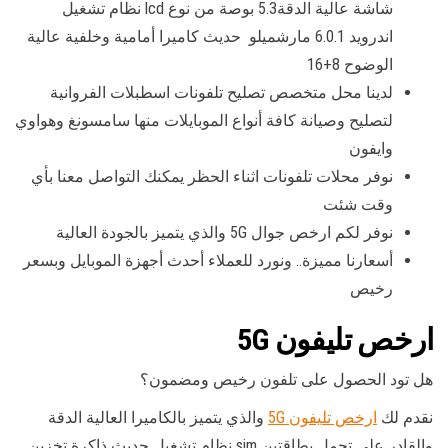
شاشة عالية الدقة5.3 بوصة من نوع lcd نظام تشغيل
اندرويد 6.0.1 مارشميلو حديث كاميرا أمامية وخلفية عالية
الوضوح 8+16
لدينا محل متخصص تصليح تلفونات اسطبلات الفروانية
لتصليح وصيانة كافة أنواع الموبايلات منها سامسونغ وهواوي
وايفون
نوفر محلات تلفونات اثناء الحظر يمكنك التواصل معنا بأي
وقت شئت
نوفر لكم ارخص جوال 5G والذي يتميز بالجودة العالية
أسعارنا مميزة.. ونورد للعملاء أحدث أجهزة الموبايل وبسعر
رخيص
ارخص تليفون 5G
هل تود الحصول على تلفون رخيص ومضمون؟
نقدم لك
ارخص تليفون 5G
والذي يتميز بالكاميرا العالية الدقة
والقادر على تحمل بطاقتين sim نظام تشغيل حديث ذاكرة تخزين