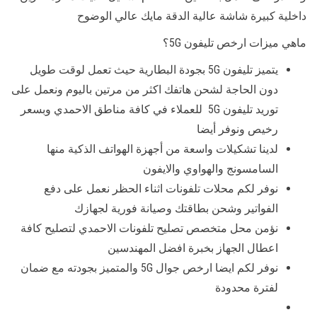
داخلية كبيرة شاشة عالية الدقة مايك عالي الوضوح
ماهي ميزات ارخص تليفون 5G؟
يتميز تليفون 5G بجودة البطارية حيث تعمل لوقت طويل
دون الحاجة لشحن هاتفك اكثر من مرتين باليوم ونعمل على
توريد تليفون 5G للعملاء في كافة مناطق الاحمدي وبسعر
رخيص ونوفر أيضا
لدينا تشكيلات واسعة من أجهزة الهواتف الذكية منها
السامسونج والهواوي والايفون
نوفر لكم محلات تلفونات اثناء الحظر نعمل على دفع
الفواتير وشحن بطاقتك وصيانة فورية لجهازك
نؤمن محل متخصص تصليح تلفونات الاحمدي لتصليح كافة
اعطال الجهاز بخبرة افضل المهندسين
نوفر لكم ايضا ارخص جوال 5G والمتميز بجودته مع ضمان
لفترة محدودة