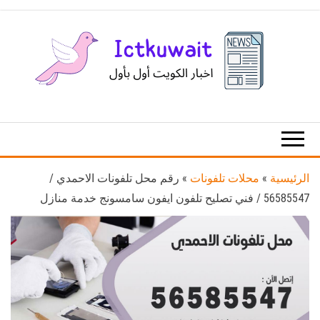
Ski
t
th
conten
اخبار
اخبار
الكويت
تكنولوجيا
المعلومات
والاتصالات
الرئيسية
»
محلات تلفونات
»
رقم محل تلفونات الاحمدي /
56585547 / فني تصليح تلفون ايفون سامسونج خدمة منازل