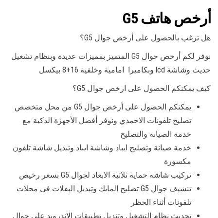
أرخص هاتف G5
هل ترغب بالحصول على أرخص جوال G5؟
نوفر لكم أرخص حوال G5 المتميز بمميزات عديدة وبنظام تشغيل
حديث وشاشة lcd وبكاميرا امامية وخلفية 16+8 بيكسل
كيف يمكنكم الحصول على ارخص جوال G5؟
يمكنكم الحصول على أرخص جوال G5 من محل متخصص
تصليح تلفونات الاحمدي ونوفر أفضل الأجهزة الذكية مع
خدمة الصيانة والتصليح
خدمة صيانة وتصليح ايباد وشاشة ايباد وتبديل شاشة تلفون
مكسورة
تركيب شاشة حماية ثلاثية الابعاد لجوال G5 بسعر رخيص
تنشيف جوال G5 تصليح المايك وتبديل البفلات في محلات
تلفونات أثناء الحظر
تحديث نظام التشغيل وتنزيل تطبيقات الاندرويد على جوال