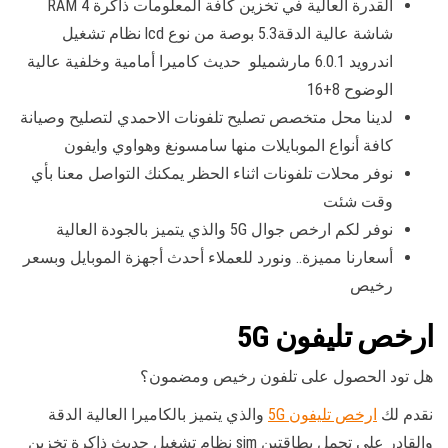
القدرة العالية في تخزين كافة المعلومات ذاكرة RAM 4
شاشة عالية الدقة5.3 بوصة من نوع lcd نظام تشغيل
اندرويد 6.0.1 مارشميلو حديث كاميرا أمامية وخلفية عالية
الوضوح 8+16
لدينا محل متخصص تصليح تلفونات الاحمدي لتصليح وصيانة
كافة أنواع الموبايلات منها سامسونغ وهواوي وايفون
نوفر محلات تلفونات اثناء الحظر يمكنك التواصل معنا بأي
وقت شئت
نوفر لكم ارخص جوال 5G والذي يتميز بالجودة العالية
أسعارنا مميزة.. ونورد للعملاء أحدث أجهزة الموبايل وبسعر
رخيص
ارخص تليفون 5G
هل تود الحصول على تلفون رخيص ومضمون؟
نقدم لك
ارخص تليفون 5G
والذي يتميز بالكاميرا العالية الدقة
والقادر على تحمل بطاقتين sim نظام تشغيل حديث ذاكرة تخزين