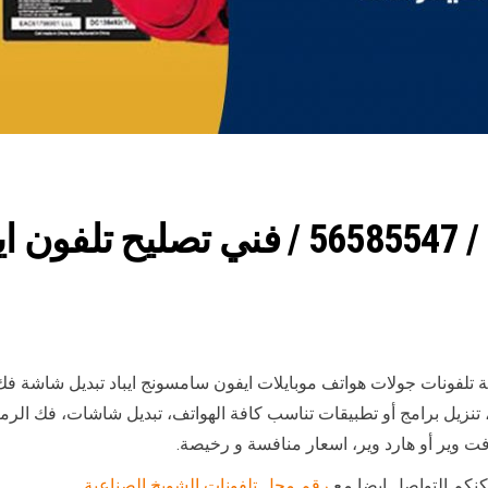
رقم محل تلفونات الدوحة / 56585547 /
تلفونات جولات هواتف موبايلات ايفون سامسونج ايباد تبديل شاشة فك
ت، تنزيل برامج أو تطبيقات تناسب كافة الهواتف، تبديل شاشات، فك الرم
ت وير أو هارد وير، اسعار منافسة و رخيصة.
كنكم التواصل ايضا مع
رقم محل تلفونات الشويخ الصناعية