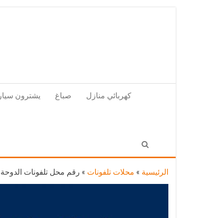
Skip
to
the
content
كهربائي منازل
صباغ
يشترون سيار
الرئيسية
»
محلات تلفونات
»
رقم محل تلفونات الدوحة / 56585547 / فني تصليح تلفون ايفون سامسونج خدمة 