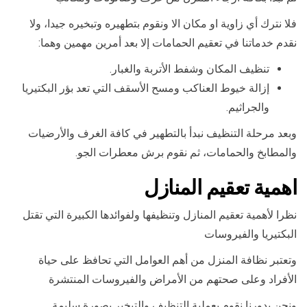
فلا نترك أي زاوية او مكان الا ونقوم بتطهيره وتبخيره جيدا، ولا
نقدم خدماتنا في تعقيم الحمامات إلا بعد أمرين مهمين وهما:
تنظيف المكان وشفط الأتربة والغبار.
إزالة خيوط العناكب ومسح الأسقف التي تعد بؤر البكتيريا
والجراثيم.
وبعد مرحلة التنظيف نبدأ بالتطهير في كافة الغرف والأرضيات
والمطابخ والحمامات، ثم نقوم برش معطرات الجو.
اهمية تعقيم المنازل
نظرا لأهمية تعقيم المنازل وتنظيفها ولفوائدها الكبيرة التي تقتل
البكتيريا والفيروسات
وتعتبر نظافة المنزل من أهم العوامل التي تحافظ على حياة
الأفراد وعلى صحتهم من الأمراض والفيروسات المنتشرة
ونحن بدورنا نقوم بعملية التنظيف والتبخير بصورة سليمة