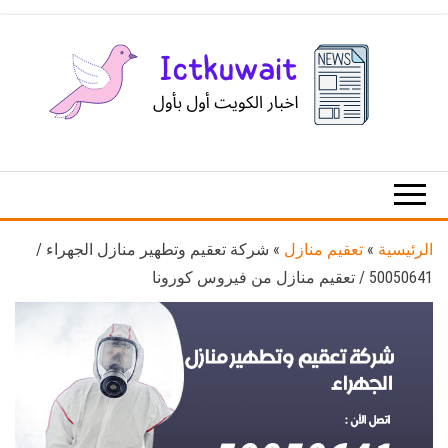
Ski
t
th
conten
اخبار
اخبار
الكويت
تكنولوجيا
المعلومات
والاتصالات
الرئيسية
»
تعقيم منازل
»
شركة تعقيم وتطهير منازل الجهراء /
50050641 / تعقيم منازل من فيروس كورونا