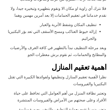
فلا نترك أي زاوية او مكان الا ونقوم بتطهيره وتبخيره جيدا، ولا
نقدم خدماتنا في تعقيم الحمامات إلا بعد أمرين مهمين وهما:
تنظيف المكان وشفط الأتربة والغبار.
إزالة خيوط العناكب ومسح الأسقف التي تعد بؤر البكتيريا
والجراثيم.
وبعد مرحلة التنظيف نبدأ بالتطهير في كافة الغرف والأرضيات
والمطابخ والحمامات، ثم نقوم برش معطرات الجو.
اهمية تعقيم المنازل
نظرا لأهمية تعقيم المنازل وتنظيفها ولفوائدها الكبيرة التي تقتل
البكتيريا والفيروسات
وتعتبر نظافة المنزل من أهم العوامل التي تحافظ على حياة
الأفراد وعلى صحتهم من الأمراض والفيروسات المنتشرة
ونحن بدورنا نقوم بعملية التنظيف والتبخير بصورة سليمة