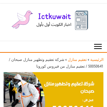
Ski
t
th
conten
اخبار
اخبار
الكويت
تكنولوجيا
المعلومات
والاتصالات
الرئيسية
»
تعقيم منازل
»
شركة تعقيم وتطهير منازل صبحان /
50050641 / تعقيم منازل من فيروس كورونا