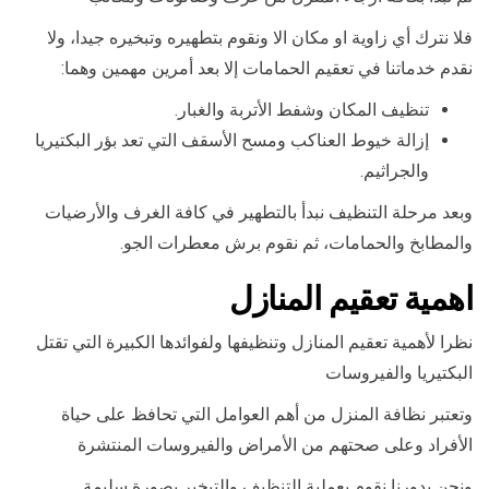
فلا نترك أي زاوية او مكان الا ونقوم بتطهيره وتبخيره جيدا، ولا
نقدم خدماتنا في تعقيم الحمامات إلا بعد أمرين مهمين وهما:
تنظيف المكان وشفط الأتربة والغبار.
إزالة خيوط العناكب ومسح الأسقف التي تعد بؤر البكتيريا
والجراثيم.
وبعد مرحلة التنظيف نبدأ بالتطهير في كافة الغرف والأرضيات
والمطابخ والحمامات، ثم نقوم برش معطرات الجو.
اهمية تعقيم المنازل
نظرا لأهمية تعقيم المنازل وتنظيفها ولفوائدها الكبيرة التي تقتل
البكتيريا والفيروسات
وتعتبر نظافة المنزل من أهم العوامل التي تحافظ على حياة
الأفراد وعلى صحتهم من الأمراض والفيروسات المنتشرة
ونحن بدورنا نقوم بعملية التنظيف والتبخير بصورة سليمة