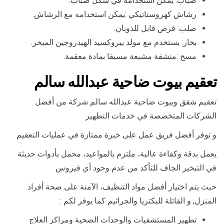
ضباب: يمكن استخدامه في شكل ضباب.
رشاش كهروستاتيكي :يمكن استخدامه مع الرشاش.
صلب: قرص قابل للذوبان.
بخار: يستخدم مع مولد بيروكسيد الهيدروجين المبخر.
مسح :منشفة مشبعة مسبقا بمادة معقمة.
تعقيم بيوت ضاحية عبدالله سالم
تعقيم شقق وبيوت ضاحية عبدالله سالم شركة من أفضل
الشركات المتخصصة في خدمات التطهير
و توفر أفضل فريق عمل على خبرة ممتازة في عمليات التعقيم
يعمل بدقة وكفاءة عالية، ملتزم بالمواعيد، محمل بأدوات حديثة
في التبخير الجاف للتأكد من عدم وجود أي فيروس
حيث يتم اختيار أفضل مواد التنظيف، الآمنة على صحة أفراد
المنزل, و القاتلة للبكتريا والجراثيم كما يوفر لكم :
تطهير المستشفيات والوحدات الصحية ومراكز العلاج