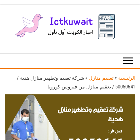
Ski
t
th
conten
اخبار
اخبار
الكويت
تكنولوجيا
المعلومات
والاتصالات
الرئيسية
»
تعقيم منازل
»
شركة تعقيم وتطهير منازل هدية /
50050641 / تعقيم منازل من فيروس كورونا