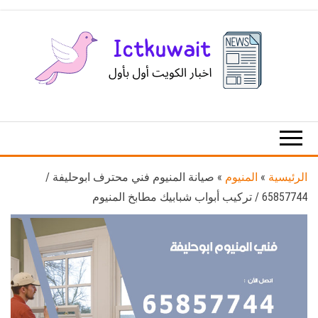
Ski
t
th
conten
اخبار
اخبار
الكويت
تكنولوجيا
المعلومات
والاتصالات
الرئيسية
»
المنيوم
»
صيانة المنيوم فني محترف ابوحليفة /
65857744 / تركيب أبواب شبابيك مطابخ المنيوم