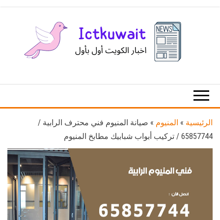
Ski
t
th
conten
اخبار
اخبار
الكويت
تكنولوجيا
المعلومات
والاتصالات
الرئيسية
»
المنيوم
»
صيانة المنيوم فني محترف الرابية /
65857744 / تركيب أبواب شبابيك مطابخ المنيوم