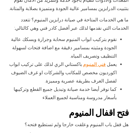
المعدات والادوات للقيام بأجود خدمة وللمزيد من الامان نقوم
بتثبيت الدرابزين بمسامير عالية الجودة ومتميزة بصلابة والمتانة.
ما هي الخدمات المتاحة في صيانة درابزين المنيوم؟ تتعدد
الخدمات التي نقدمها لذلك عبر أفضل كادر فني وهي كالتالي:
نقوم بتركيب ابواب المنيوم سحابة وجرارة وبسكك عالية
الجودة ومثبته بمسامير دقيقة مع اضافة فتحات لسهولة
التنظيف وتصريف المياه.
يعمل
فني المنيوم
باكستاني الري لذلك على تركيب ابواب
اكورديون مخصص للمكاتب والشركات او غرف الضيوف
لفصل الغرف بطريقة عصرية ومميزة.
كما نوفر أيضا خدمة صيانة وتبديل جميع القطع وتركيبها
بأسعار مدروسة ومناسبة لجميع العملاء
فتح اقفال المنيوم
هل قفل باب المنيوم وعلقت خارجا ولم تستطيع فتحه؟