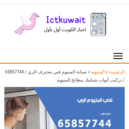
Ski
t
th
conten
اخبار
اخبار
الكويت
تكنولوجيا
المعلومات
والاتصالات
الرئيسية
»
المنيوم
»
صيانة المنيوم فني محترف الري / 65857744
/ تركيب أبواب شبابيك مطابخ المنيوم