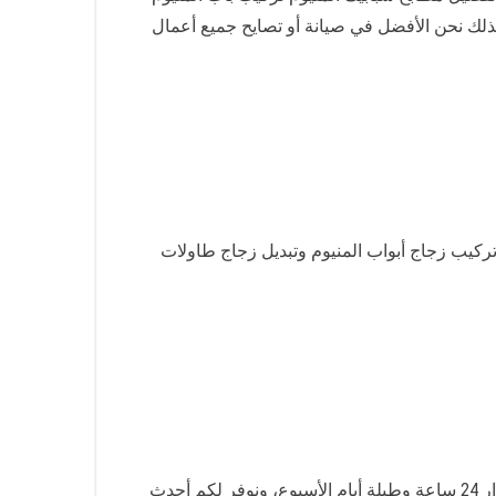
 المنيوم تركيب أبواب المنيوم سحابة وصيانة أبواب جرارة تركيب أبواب اكورديون كفالة 3 سنوات لذلك نحن الأفضل في صيانة أو تصايح جميع أعمال
ركيب زجاج أبواب المنيوم وتبديل زجاج طاولات
خدماتنا متاحة في كافة مناطق الفروانية وبارخص الا لذلك نوفر لكم أفضل فني المنيوم شتر باكستاني الفروانية يعمل على مدار 24 ساعة وطيلة أيام الأسبوع، ونوفر لكم أحدث