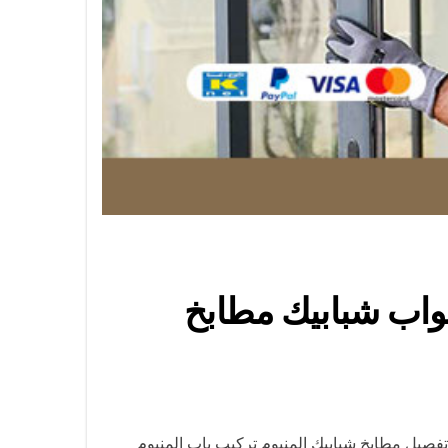
لفروانية / 65857744 / تركيب أبواب شبابيك مطابخ
 تفصيل مطابخ شبابيك المنيوم تركيب باب المنيوم