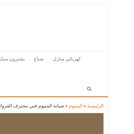
Skip
to
the
content
كهربائي منازل
صباغ
يشترون سيار
الرئيسية
»
المنيوم
»
صيانة المنيوم فني محترف الفروانية / 65857744 / تركيب أبواب شبابيك مطاب