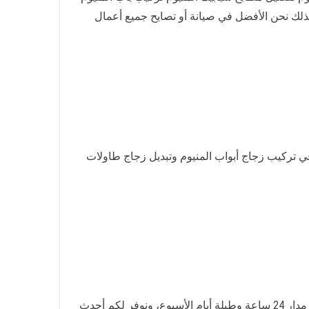
 المنيوم تركيب أبواب المنيوم سحابة وصيانة أبواب جرارة تركيب أبواب اكورديون كفالة 3 سنوات لذلك نحن الأفضل في صيانة أو تصايح جميع أعمال
 تركيب زجاج أبواب المنيوم وتبديل زجاج طاولات
خدماتنا متاحة في كافة مناطق المنصورية وبارخص الا لذلك نوفر لكم أفضل فني المنيوم شتر باكستاني المنصورية يعمل على مدار 24 ساعة وطيلة أيام الأسبوع، ونوفر لكم أحدث