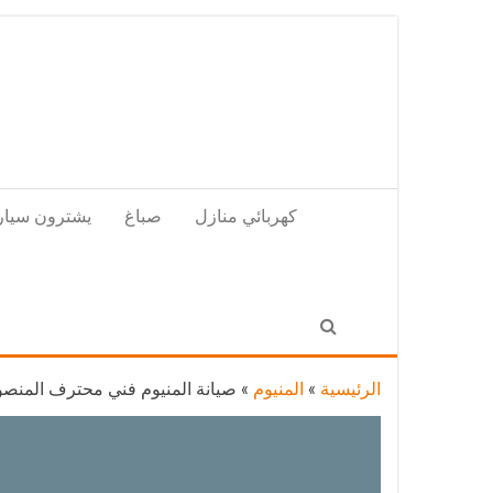
Skip
to
the
content
كهربائي منازل
صباغ
يشترون سيار
الرئيسية
»
المنيوم
»
صيانة المنيوم فني محترف المنصورية / 65857744 / تركيب أبواب شبابيك م