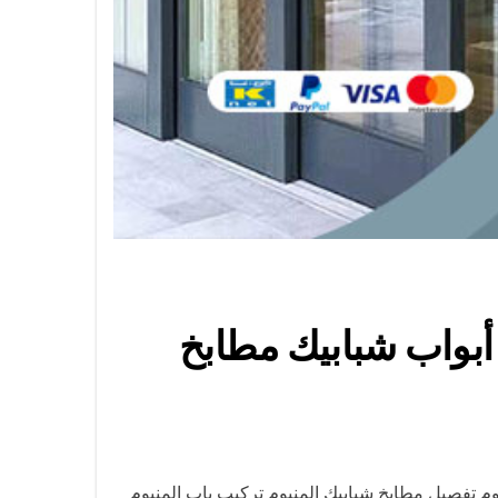
رف المنصورية / 65857744 / تركيب أبواب شبابيك مطابخ
وم تفصيل مطابخ شبابيك المنيوم تركيب باب المنيوم