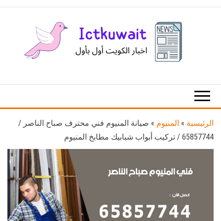
Ski
t
th
conten
اخبار
اخبار
الكويت
تكنولوجيا
المعلومات
والاتصالات
الرئيسية
»
المنيوم
»
صيانة المنيوم فني محترف صباح الناصر /
65857744 / تركيب أبواب شبابيك مطابخ المنيوم