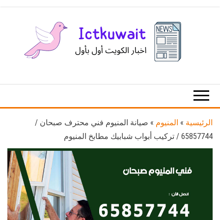
Ski
t
th
conten
اخبار
اخبار
الكويت
تكنولوجيا
المعلومات
والاتصالات
الرئيسية
»
المنيوم
»
صيانة المنيوم فني محترف صبحان /
65857744 / تركيب أبواب شبابيك مطابخ المنيوم