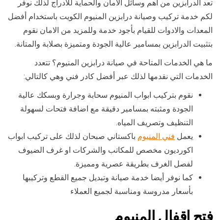
تعد الدرابزين من أهم وسائل الامان والحماية للأدراج لذلك نوفر
لكم خدمة تركيب وصيانة درابزين المنيوم الكويت باستخدام أفضل
المعدات والادوات للقيام بأجود خدمة وللمزيد من الامان نقوم
بتثبيت الدرابزين بمسامير عالية الجودة ومتميزة بصلابة والمتانة.
ما هي الخدمات المتاحة في صيانة درابزين المنيوم؟ تتعدد
الخدمات التي نقدمها لذلك عبر أفضل كادر فني وهي كالتالي:
نقوم بتركيب ابواب المنيوم سحابة وجرارة وبسكك عالية
الجودة ومثبته بمسامير دقيقة مع اضافة فتحات لسهولة
التنظيف وتصريف المياه.
يعمل
فني المنيوم
باكستاني صبحان لذلك على تركيب ابواب
اكورديون مخصص للمكاتب والشركات او غرف الضيوف
لفصل الغرف بطريقة عصرية ومميزة.
كما نوفر أيضا خدمة صيانة وتبديل جميع القطع وتركيبها
بأسعار مدروسة ومناسبة لجميع العملاء
فتح اقفال المنيوم