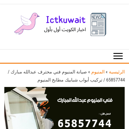
Ski
t
th
conten
اخبار
اخبار
الكويت
تكنولوجيا
المعلومات
والاتصالات
الرئيسية
»
المنيوم
»
صيانة المنيوم فني محترف عبدالله مبارك /
65857744 / تركيب أبواب شبابيك مطابخ المنيوم