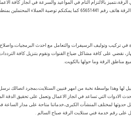
قة،نتميز بالالتزام التام في المواعيد والسرعة في انجاز كافة الاعمال
ية العملاء المحتملين بمنطقة
ة في تركيب وتوليف الرسيفرات والتعامل مع احدث البرمجيات،واصلاح
از، نقضي على كافة مشاكل ضياع القنوات ونقوم بتنزيل كافة الترددات 
ع مناطق الرقة وما حولها بالكويت.
ثيل لها وهذا بواسطة نخبة من امهر فنيين الستلايت،بمجرد اتصالك نرسل
دث الادوات التي تساعد في انجاز الاعمال وتعمل على تحقيق الدقة الم
بل حدوثها لمختلف المنشآت الكبرى،خدماتنا متاحة على مدار الساعة ف
 على رقم خدمة فني ستلايت الرقة صباح السالم .