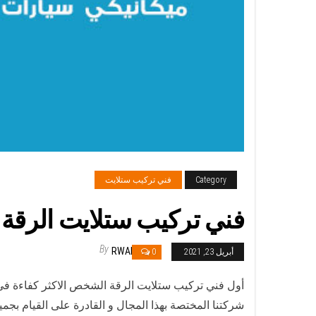
Category
فني تركيب ستلايت
فني تركيب ستلايت الرقة / 65651441 / فني ستلايت 24 س
By
RWAN
أبريل 23, 2021
0
أول فني تركيب ستلايت الرقة الشخص الاكثر كفاءة في 
شركتنا المختصة بهذا المجال و القادرة على القيام بجمي