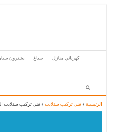
Skip
to
the
content
كهربائي منازل
صباغ
يشترون سيار
الرئيسية
»
فني تركيب ستلايت
»
فني تركيب ستلايت الرقة / 65651441 / فني ست