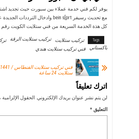
يوفر لكم فني خدمة عملاء بين سبورت حيث تجديد اشت
مع تحديث رسيفر bein s[prt وادخال الترددات الجديدة على قمر عرب سات نايل سات سهيل سات كما نوفر تركيب رسيفر بن سبورت 4k
كل هذة الخدمة السريعة من فني ستلايت الكويت رقم فن
تركيب ستلايت الرقة
تركيب ستلايت
ترك
Tags
باكستاني
فني تركيب ستلايت هندي
ستلايت 24 ساعة
اترك تعليقاً
لن يتم نشر عنوان بريدك الإلكتروني.
الحقول الإلزامية م
التعليق
*