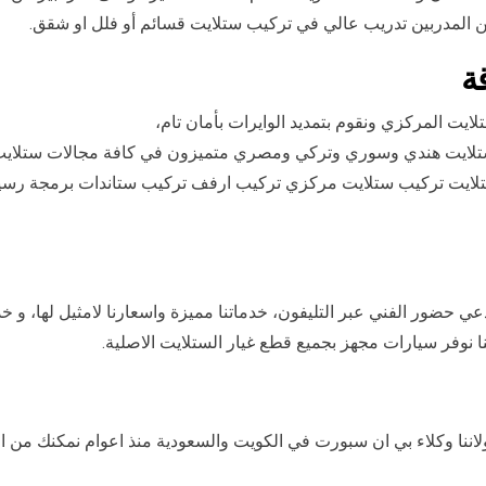
ين المدربين تدريب عالي في تركيب ستلايت قسائم أو فلل او شقق.
ة
يت المركزي ونقوم بتمديد الوايرات بأمان تام،
ني ستلايت هندي وسوري وتركي ومصري متميزون في كافة مجالات ستلاي
نة ستلايت تركيب ستلايت مركزي تركيب ارفف تركيب ستاندات برمجة ر
عي حضور الفني عبر التليفون، خدماتنا مميزة واسعارنا لامثيل لها، و خ
نا نوفر سيارات مجهز بجميع قطع غيار الستلايت الاصلية.
نا وكلاء بي ان سبورت في الكويت والسعودية منذ اعوام نمكنك من 