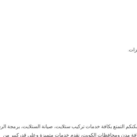
زات.
كنكم التمتع بكافة خدمات تركيب ستلايت، صيانة الستلايت، برمجة الر
افة مدن ومحافظات الكويت، نقدم خدمات متميزة وعلى قدركبير من