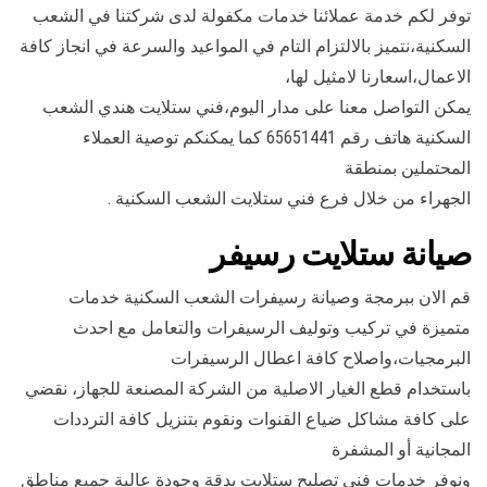
توفر لكم خدمة عملائنا خدمات مكفولة لدى شركتنا في الشعب
السكنية،نتميز بالالتزام التام في المواعيد والسرعة في انجاز كافة
الاعمال،اسعارنا لامثيل لها،
يمكن التواصل معنا على مدار اليوم،فني ستلايت هندي الشعب
السكنية هاتف رقم 65651441 كما يمكنكم توصية العملاء
المحتملين بمنطقة
الجهراء من خلال فرع فني ستلايت الشعب السكنية .
صيانة ستلايت رسيفر
قم الان ببرمجة وصيانة رسيفرات الشعب السكنية خدمات
متميزة في تركيب وتوليف الرسيفرات والتعامل مع احدث
البرمجيات،واصلاح كافة اعطال الرسيفرات
باستخدام قطع الغيار الاصلية من الشركة المصنعة للجهاز، نقضي
على كافة مشاكل ضياع القنوات ونقوم بتنزيل كافة الترددات
المجانية أو المشفرة
ونوفر خدمات فني تصليح ستلايت بدقة وجودة عالية جميع مناطق