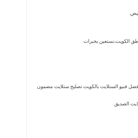
يض.
 أفضل فنيو الستلايت بالكويت تصليح ستلايت مضمون
ايت الصديق