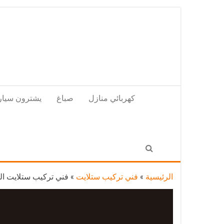
Skip
to
the
content
كهربائي منازل
صباغ
يشترون سيار
الرئيسية
»
فني تركيب ستلايت
»
فني تركيب ستلايت الصديق / 65651441 / فني