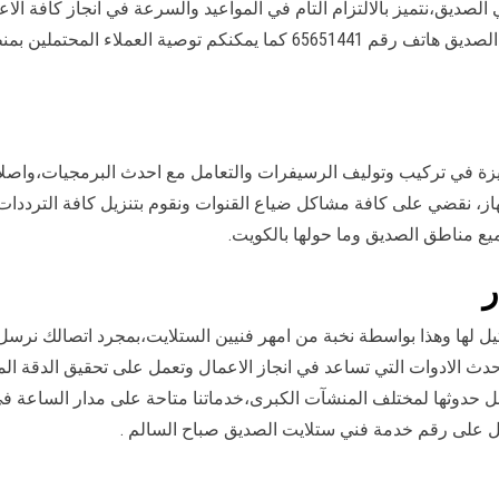
ديق،نتميز بالالتزام التام في المواعيد والسرعة في انجاز كافة الاعما
وصية العملاء المحتملين بمنطقة
زة في تركيب وتوليف الرسيفرات والتعامل مع احدث البرمجيات،واصل
از، نقضي على كافة مشاكل ضياع القنوات ونقوم بتنزيل كافة الترددات 
ع مناطق الصديق وما حولها بالكويت.
ر
ثيل لها وهذا بواسطة نخبة من امهر فنيين الستلايت،بمجرد اتصالك نرسل
دث الادوات التي تساعد في انجاز الاعمال وتعمل على تحقيق الدقة الم
بل حدوثها لمختلف المنشآت الكبرى،خدماتنا متاحة على مدار الساعة ف
ل على رقم خدمة فني ستلايت الصديق صباح السالم .