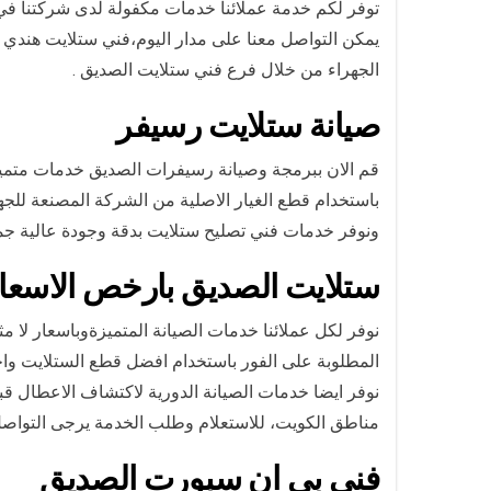
توفر لكم خدمة عملائنا خدمات مكفولة لدى شركتنا في الص
يمكن التواصل معنا على مدار اليوم،فني ستلايت هندي الصديق هاتف رقم 65651441 كما يمكنكم ت
الجهراء من خلال فرع فني ستلايت الصديق .
صيانة ستلايت رسيفر
قم الان ببرمجة وصيانة رسيفرات الصديق خدمات متمي
باستخدام قطع الغيار الاصلية من الشركة المصنعة للجه
ونوفر خدمات فني تصليح ستلايت بدقة وجودة عالية جمي
ستلايت الصديق بارخص الاسعا
نوفر لكل عملائنا خدمات الصيانة المتميزةوباسعار لا م
المطلوبة على الفور باستخدام افضل قطع الستلايت واح
نوفر ايضا خدمات الصيانة الدورية لاكتشاف الاعطال ق
مناطق الكويت، للاستعلام وطلب الخدمة يرجى التواص
فني بي ان سبورت الصديق