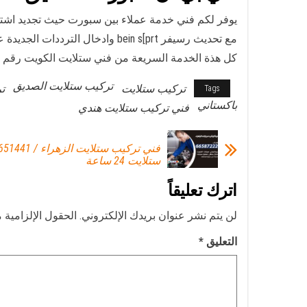
يوفر لكم فني خدمة عملاء بين سبورت حيث تجديد اشت
مع تحديث رسيفر bein s[prt وادخال الترددات الجديدة على قمر عرب سات نايل سات سهيل سات كما نوفر تركيب رسيفر بن سبورت 4k
كل هذة الخدمة السريعة من فني ستلايت الكويت رقم فن
تركيب ستلايت الصديق
تركيب ستلايت
ت
Tags
باكستاني
فني تركيب ستلايت هندي
ستلايت 24 ساعة
اترك تعليقاً
لن يتم نشر عنوان بريدك الإلكتروني.
الحقول الإلزامية م
التعليق
*