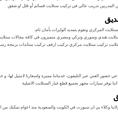
ين المدربين تدريب عالي في تركيب ستلايت قسائم أو فلل او شقق.
ديق
لايت المركزي ونقوم بتمديد الوايرات بأمان تام،
ني ستلايت هندي وسوري وتركي ومصري متميزون في كافة مجالات ستلاي
نة ستلايت تركيب ستلايت مركزي تركيب ارفف تركيب ستاندات برمجة ر
عي حضور الفني عبر التليفون، خدماتنا مميزة واسعارنا لامثيل لها، و خ
ننا نوفر سيارات مجهز بجميع قطع غيار الستلايت الاصلية.
ق
نا وكلاء بي ان سبورت في الكويت والسعودية منذ اعوام نمكنك من 