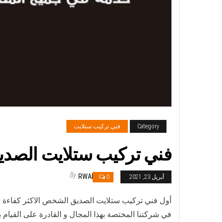
Category
فني تركيب ستلايت
فني تركيب ستلايت الصديق / 65651441 / فني ستلايت 
By
RWAN
أبريل 23, 2021
0
أول فني تركيب ستلايت الصديق الشخص الاكثر كفاءة ف
في شركتنا المختصة بهذا المجال و القادرة على القيام ب