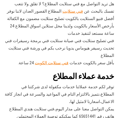
هل تريد التواصل مع فني ستلايت المطلاع؟ لا تقلق ولا تتعب
تفسك بالبحث عن
فني ستلايت
المطلاع القصور العدان لاننا نوفر
أفضل فنيو الستلايت بالكويت تصليح ستلايت مضمون مع الكفالة
بأرخص الأسعار بالكويت ولدينا محل ستلاين اسواق المطلاع 24
ساعة مستعد لتنفيذ خدمات
فني تصليح ستلايت فني صيانة ستلايت فني برمجة رسيفرات فني
تحديث رسيفر هيوماس يدويا نرحب بكم في ورشة فني ستلايت
المطلاع
بأقل سعر بالكويت خدمات
فني ستلايت الكويت
24 ساعة.
خدمة عملاء المطلاع
توفر لكم خدمة عملائنا خدمات مكفولة لدى شركتنا في
المطلاع،نتميز بالالتزام التام في المواعيد والسرعة في انجاز كافة
الاعمال،اسعارنا لامثيل لها،
يمكن التواصل معنا على مدار اليوم،فني ستلايت هندي المطلاع
هاتف رقم 65651441 كما يمكنكم توصية العملاء المحتملين