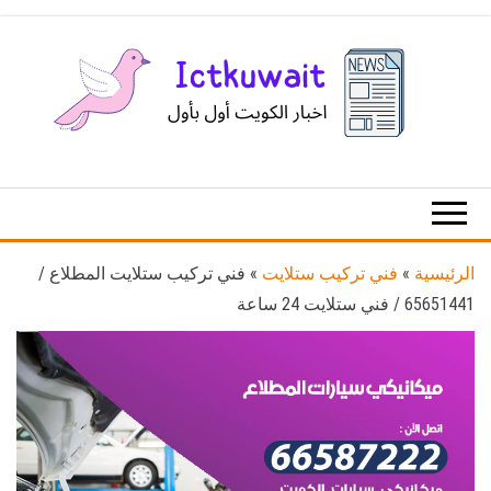
Ski
t
th
conten
اخبار
اخبار
الكويت
تكنولوجيا
المعلومات
والاتصالات
الرئيسية
»
فني تركيب ستلايت
»
فني تركيب ستلايت المطلاع /
65651441 / فني ستلايت 24 ساعة