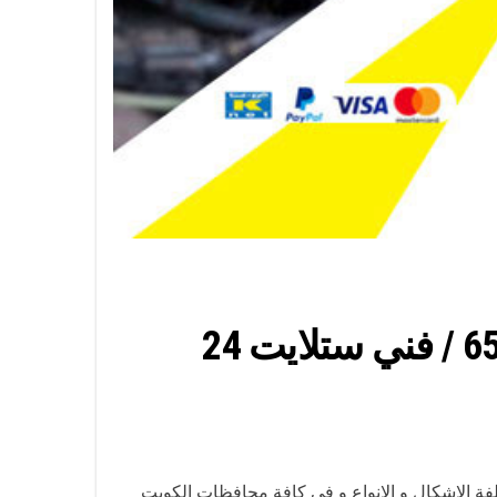
فني تركيب ستلايت ضاحية مبارك العبدالله الجابر / 65651441 / فني ستلايت 24
فة الاشكال و الانواع و في كافة محافظات الكويت