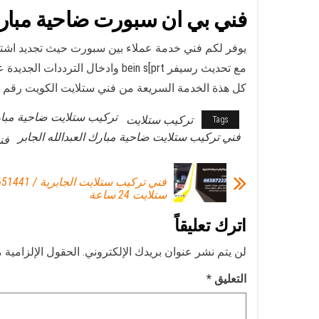
فني بي ان سبورت ضاحية مبارك 
يوفر لكم فني خدمة عملاء بين سبورت حيث تجديد اشت
مع تحديث رسيفر bein s[prt وادخال الترددات الجديدة على قمر عرب سات نايل سات سهيل سات كما نوفر تركيب رسيفر بن سبورت 4k
كل هذة الخدمة السريعة من فني ستلايت الكويت رقم فني
تركيب ستلايت ضاحية مبارك
تركيب ستلايت
Tags
فني تركيب ستلايت ضاحية مبارك العبدالله الجابر
فن
ستلايت 24 ساعة
اترك تعليقاً
لن يتم نشر عنوان بريدك الإلكتروني.
الحقول الإلزامية م
التعليق
*