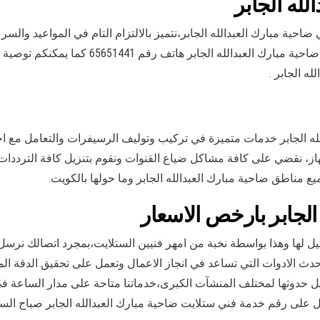
لله الجابر
ية مبارك العبدالله الجابر،نتميز بالالتزام التام في المواعيد والسرعة
اتف رقم 65651441 كما يمكنكم توصية العملاء المحتملين بمنطقة
ه الجابر .
لله الجابر خدمات متميزة في تركيب وتوليف الرسيفرات والتعامل مع 
از، نقضي على كافة مشاكل ضياع القنوات ونقوم بتنزيل كافة الترددات 
 مناطق ضاحية مبارك العبدالله الجابر وما حولها بالكويت.
الجابر بارخص الاسعار
ثيل لها وهذا بواسطة نخبة من امهر فنيين الستلايت،بمجرد اتصالك نرسل
دث الادوات التي تساعد في انجاز الاعمال وتعمل على تحقيق الدقة الم
بل حدوثها لمختلف المنشآت الكبرى،خدماتنا متاحة على مدار الساعة ف
على رقم خدمة فني ستلايت ضاحية مبارك العبدالله الجابر صباح السا