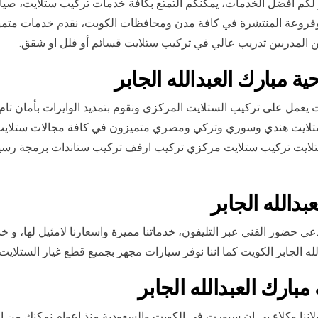
ر لكم افضل الخدمات، يمكنكم التمتع بكافة خدمات تركيب ستلايت، صيا
 وفروعة المنتشرة في كافة مدن ومحافظات الكويت، نقدم خدمات متم
ين المدربين تدريب عالي في تركيب ستلايت قسائم أو فلل او شقق.
مبارك العبدالله الجابر
 يعمل على تركيب الستلايت المركزي ونقوم بتمديد الوايرات بأمان تام
ني ستلايت هندي وسوري وتركي ومصري متميزون في كافة مجالات ستلاي
نة ستلايت تركيب ستلايت مركزي تركيب ارفف تركيب ستاندات برمجة ر
دالله الجابر
عي حضور الفني عبر التليفون، خدماتنا مميزة واسعارنا لامثيل لها، و خ
له الجابر الكويت كما اننا نوفر سيارات مجهز بجميع قطع غيار الستلايت 
ارك العبدالله الجابر
نا وكلاء بي ان سبورت في الكويت والسعودية منذ اعوام نمكنك من 