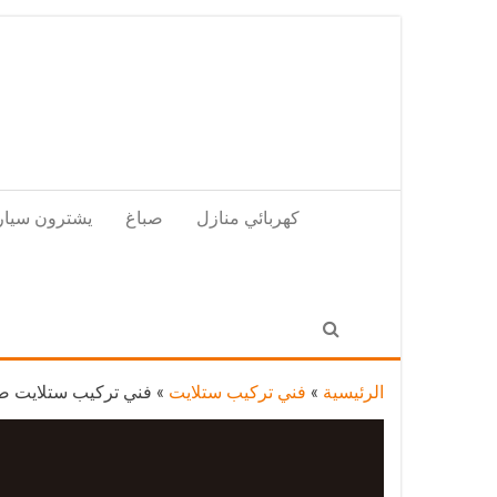
Skip
to
the
content
كهربائي منازل
صباغ
يشترون سيار
الرئيسية
»
فني تركيب ستلايت
»
فني تركيب ستلايت ضاحية مبارك العب