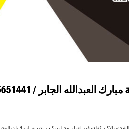
الشخص الاكثر كفاءة في العمل بمجال تركيب وصيانة الستلايتات المختل