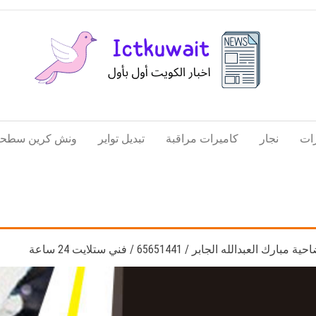
اخبار
اخبار
الكويت
تكنولوجيا
ات
نجار
كاميرات مراقبة
تبديل تواير
ونش كرين سطحة
المعلومات
والاتصالات
دالله الجابر / 65651441 / فني ستلايت 24 ساعة