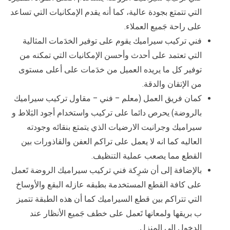
التي تتمتع بجودة عالية، كما أنه يقدم الإمكانيات التي تساعد
على راحة جَميع العملاء.
فني تركيب سيراميك يقوم على توفير الخدَمات المثالية
التي تعتمد على أحدث وأحسن الإمكانيات التي تمكنه من
توفير كل ما يريده العميل من خدَمات على أعلى مستوى
من الإتقان والدقة.
كمان فريق العمل (معلم – فني – مقاول تركيب سيراميك
بالروضة) يحرص دائما على تركيب واستخدام أجود البَلاط و
سيراميك وجرانيت الارضيات الذي يتمتع بنقائه وجودته
العاليه كما انه لا يعمل على تراكم العفن والقاذورات بين
القطع مما يصعب عملية التنظيف.
بالإضافة إلى أن شرِكة فني تركيب سيراميك الروضة تَعمل
على كافة القطع المستخدمة بطبقه عازله البقع والأوساخ
التي تتراكم بين قطع السيراميك كما أن هذه الطبقة تتميز
ب بريقها ولمعانها تَعمل على خطف جَميع الأنظار عند
الدخول الى المنزل.