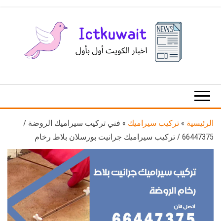
Ski
t
th
conten
اخبار
اخبار
الكويت
تكنولوجيا
المعلومات
والاتصالات
الرئيسية
»
تركيب سيراميك
»
فني تركيب سيراميك الروضة /
66447375 / تركيب سيراميك جرانيت بورسلان بلاط رخام