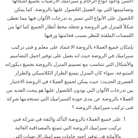
أحسن وأجود أنواع الرخام و سيراميك الارضيات بجميعَ اشكالها
وتصاميمها التي يود العميل الحُصول عليها بالروضة، كما يمكن
الحُصول على الأنواع التي تتميز به تدرجات الألوان فيها مما تعطى
شكلاً للمنزل في الروضة و تجعله محط أنظار الجميع كما انها من
اللمسات الملفتة للنظر بسبب فخامتها ورقيها.
بإمكان جَميع العملاء بالروضة الاعتماد على معلم و فنى تركيب
سيراميك في الروضة حيث انه يعمل على توفير اجمل التصاميم
والأشكال التي تتناسب مع تصميم المنزل بالروضة بجميعَ ديكوراته
المتنوعة، سواء كان المنزل يتمتع الطراز الكلاسيكي والطراز
العصري الحديث؛ حيث يمكن لجميع العملاء في الروضة الاختيار
بين تدرجات الألوان التي يودون الحُصول عليها هو يبحث العديد من
العملاء بالروضة عن مدى جودة السيراميك التي تستخدمها شرِكة
فنى تركيب سيراميك الروضة ؟
على جَميع العملاء بالروضة التأكد والثقة في شرِكة فني
تركيب سيراميك الروضة التي تتمتع بالمصداقية العالية
والأمانة في توفير اجود خامات سيراميك الارضيات التي