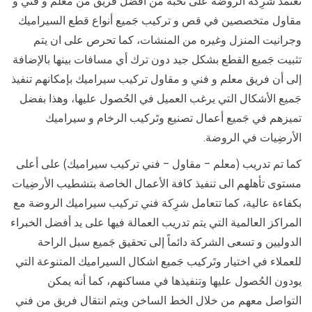
تعتمد شرِكة الروضة على نخبه من افضل فريق من معلم و فني و
مقاول متخصصين في قص و تركيب جَميع أنواع قطع السيراميك
وجرانيت المنزل وغيره من المنشات، كما تحرص على ان يتم
تثبيت جَميع القطع بشكل جيد دون ترك أي مسافات بينها بالإضافة
إلى أن فريق معلم و فني و مقاول تركيب سيراميك بإمكانهم تنفيذ
جَميع الأشكال التي يرغب العميل في الحُصول عليها، وهذا بفضل
تميزهم في جَميع أعمال تصنيع وتَركيب الرخام و سيراميك
الأرضِيات في الروضة.
كما تم تدريب (معلم – مقاول – فني تركيب سيراميك) على أعلى
مستوى تأهلهم الى تنفيذ كافة الأعمال الخاصة بتشطيب الأرضِيات
بكفاءة عالية، كما تتعامل شرِكة فني تركيب سيراميك الروضة مع
المراكز العالمية التي يتم تدريب العمالة فيها على يد أفضل الخبراء
الدوليين و تسعى الشركة دائماً إلى تحقيق جَميع سبل الراحة
للعملاء في اختيار وتَركيب جَميع اشكال السيراميك المتنوعة التي
يودون الحُصول عليها وتنفيذها في مساكنهم، كما أنه يمكن
التواصل معهم من خلال الخط الساخن ويتم انتقال فريق من فني