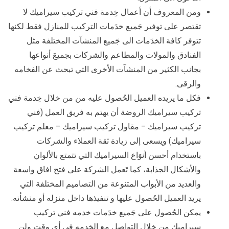
ومن المعروف أن أعمال خِدمة فني تركيب سيراميك لا
تقتصر على توفير جَميع خدَمات التركيب للمنازل فقط لكنها
تتوفر كافة الخدَمات الى جَميع المنشآت المختلفة مثل
الفنادق والمولات والمطاعم والشركات بجميعَ أنواعها
بجانب الكثير من المنشآت الأخرى التي تبحث عن الفخامه
والرقى.
فكل ما يريده العميل الحُصول عليه من من خلال خِدمة فني
تركيب سيراميك الروضة أن يهتم به فريق العمل (فني
تركيب سيراميك – مقاول تركيب سيراميك – معلم تركيب
سيراميك) ويسعى إلى زيادة ثقة العملاء والشركات
باستخدام أحسن أنوَاع السيراميك التي تتمتع بالألوان
والأشكال الجذابة، كما تَعمل الشركة على فتح افاق واسعة
والعديد من الأبواب المتنوعة من التصاميم المختلفة التي
يريد العميل الحُصول عليها و تنفيذها داخل منزله أو منشأته.
يمكن الحُصول على جَميع خدَمات خدمه فني تركيب
سيراميك من خلال التواصل مع الخدمه في أي وقت ولن