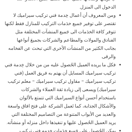
الدخول الى المنزل.
ومن المعروف أن أعمال خِدمة فني تركيب سيراميك لا
تقتصر على توفير جَميع خدَمات التركيب للمنازل فقط لكنها
تتوفر كافة الخدَمات الى جَميع المنشآت المختلفة مثل
الفنادق والمولات والمطاعم والشركات بجميعَ أنواعها
بجانب الكثير من المنشآت الأخرى التي تبحث عن الفخامه
والرقى.
فكل ما يريده العميل الحُصول عليه من من خلال خِدمة فني
تركيب سيراميك المسايل أن يهتم به فريق العمل (فني
تركيب سيراميك – مقاول تركيب سيراميك – معلم تركيب
سيراميك) ويسعى إلى زيادة ثقة العملاء والشركات
باستخدام أحسن أنوَاع السيراميك التي تتمتع بالألوان
والأشكال الجذابة، كما تَعمل الشركة على فتح افاق واسعة
والعديد من الأبواب المتنوعة من التصاميم المختلفة التي
يريد العميل الحُصول عليها و تنفيذها داخل منزله أو منشأته.
يمكن الحُصول على جَميع خدَمات خدمه فني تركيب