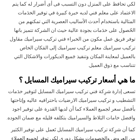
لكي تحافظ على المنزل دون التسبب فى أى أضرار له كما يتم
الاعتماد على معلم فني لديه خبرة كبيرة في توفير الخدَمات
المثالية باستخدام أحدث الأساليب العصرية التي تمكنهم من
الحُصول على خدَمات بجودة عالية حيث ان الشركة تتميز بانها
توفر فريق عمل مكون من الخبراء فني تركيب سيراميك مقاول
تركيب سيراميك معلم تركيب سيراميك إلى المَكان الخاص
بالعميل لمعاينة المكان وتنفيذ جَميع الديكورات والاشكال التي
تتناسب مع ذوق العميل.
ما هي أسعار تركيب سيراميك المسايل ؟
تسعى إدارة شرِكة فني تركيب سيراميك المسايل لتوفير خدَمات
التشطيب و تركيب سيراميك الارضيات باحترافيه عاليه وإتاحتها
بأفضل سعر لجميع العملاء كما أن لديها القدرة على توفير اجود
وافضل خامات البَلاط والسيراميك بتكلفه قليله مع ضمان الجوده.
كما أن شرِكة تركيب سيراميك المسايل تَعمل على توفير الكثير
من العروض والخصومات بشكل دوري لكي توفر لجميع العملاء