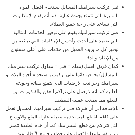
فني تركيب سيراميك المسايل يستخدم أفضل المواد
المميزة التي تتمتع بجودة عالية، كما أنه يقدم الإمكانيات
التي تساعد على راحة جَميع العملاء.
فني تركيب سيراميك يقوم على توفير الخدَمات المثالية
التي تعتمد على أحدث وأحسن الإمكانيات التي تمكنه من
توفير كل ما يريده العميل من خدَمات على أعلى مستوى
من الإتقان والدقة.
كمان فريق العمل (معلم – فني – مقاول تركيب سيراميك
بالمسايل) يحرص دائما على تركيب واستخدام أجود البَلاط و
سيراميك وجرانيت الارضيات الذي يتمتع بنقائه وجودته
العاليه كما انه لا يعمل على تراكم العفن والقاذورات بين
القطع مما يصعب عملية التنظيف.
بالإضافة إلى أن شرِكة فني تركيب سيراميك المسايل تَعمل
على كافة القطع المستخدمة بطبقه عازله البقع والأوساخ
التي تتراكم بين قطع السيراميك كما أن هذه الطبقة تتميز
ب بريقها ولمعانها تَعمل على خطف جَميع الأنظار عند