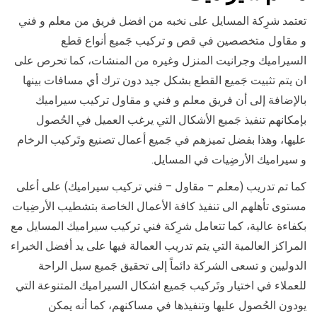
تعتمد شرِكة المسايل على نخبه من افضل فريق من معلم و فني
و مقاول متخصصين في قص و تركيب جَميع أنواع قطع
السيراميك وجرانيت المنزل وغيره من المنشات، كما تحرص على
ان يتم تثبيت جَميع القطع بشكل جيد دون ترك أي مسافات بينها
بالإضافة إلى أن فريق معلم و فني و مقاول تركيب سيراميك
بإمكانهم تنفيذ جَميع الأشكال التي يرغب العميل في الحُصول
عليها، وهذا بفضل تميزهم في جَميع أعمال تصنيع وتَركيب الرخام
و سيراميك الأرضِيات في المسايل.
كما تم تدريب (معلم – مقاول – فني تركيب سيراميك) على أعلى
مستوى تأهلهم الى تنفيذ كافة الأعمال الخاصة بتشطيب الأرضِيات
بكفاءة عالية، كما تتعامل شرِكة فني تركيب سيراميك المسايل مع
المراكز العالمية التي يتم تدريب العمالة فيها على يد أفضل الخبراء
الدوليين و تسعى الشركة دائماً إلى تحقيق جَميع سبل الراحة
للعملاء في اختيار وتَركيب جَميع اشكال السيراميك المتنوعة التي
يودون الحُصول عليها وتنفيذها في مساكنهم، كما أنه يمكن