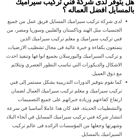
هل يتوفر لدى شركة فني تركيب سيراميك
بالمسايل افضل العماله ؟
لدى شرِكة تركيب سيراميك المسايل فريق عمل من جَميع
الجنسيات مثل الهند وباكستان والفلبين وسوريا ومصر، من
فني تركيب سيراميك و معلم تركيب سيراميك الذين
يتمتعون بكفاءة و خبرة عالية فى مجال تشطيب الارضيات
و تركيب السيراميك والبورسلان بجميع انواعها وتنفيذ احدث
الاشكال والديكورات التي تناسب التطور العصري وتتلائم
مع ذوق العميل.
كما نقوم بتوفير الدورات التدريبية بشكل مستمر إلى فني
تركيب سيراميك و معلم تركيب سيراميك العمال لضمان
ارتفاع كفاءتهم وزيادة خبراتهم على جَميع التصميمات
والتشطيبات الحديثة، فقد كان هذا عاملا أساسيا في سرعة
انتشار شرِكة فني تركيب سيراميك المسايل في أنحاء البلاد
وشهرتها وجعلها من المؤسسات الرائده فى عالم تركيب
السيراميك بالمسايل.