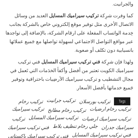
والجرانيت.
كما وفرت شرِكة
تركيب سيراميك المسايل
العديد من وسائل
الاتصال الأخرى مثل توفير موقع إلكتروني خاص بالشركة بجانب
خِدمة الواتساب المفعلة على ارقام الشركة، بالإضافة إلى تواجدها
عبر مواقع التواصل الاجتماعي لسهولة تواصلها مع جَميع عملائها
بانسيابية دون تكلف أو صعوبة.
ولهذا فإن شرِكة
فني تركيب سيراميك المسايل
فني تركيب
سيراميك الكويت تعتبر من أفضل وأكفأ الخدَمات التي تَعمل في
مجال التشطيب و تركيب سيراميك الأرضِيات باحترافية وتوفير
جَميع خدماتها بأفضل الأسعار.
تركيب جرانيت
تركيب بورسلان
تركيب رخام
Tags
تركيب رخام ارضيات
تركيب سيراميك
تركيب رخام مطابخ
تركيب سيراميك المسايل
تركيب سيراميك ارضيات
تركيب
جلي رخام تنظيف بلاط
سيراميك جدران
فني تركيب سيراميك
فني تركيب سيراميك المسايل
فني تركيب سيراميك باكستاني