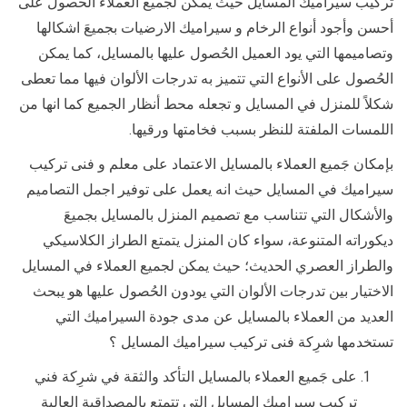
تركيب سيراميك المسايل حيث يمكن لجميع العملاء الحصول على
أحسن وأجود أنواع الرخام و سيراميك الارضيات بجميعَ اشكالها
وتصاميمها التي يود العميل الحُصول عليها بالمسايل، كما يمكن
الحُصول على الأنواع التي تتميز به تدرجات الألوان فيها مما تعطى
شكلاً للمنزل في المسايل و تجعله محط أنظار الجميع كما انها من
اللمسات الملفتة للنظر بسبب فخامتها ورقيها.
بإمكان جَميع العملاء بالمسايل الاعتماد على معلم و فنى تركيب
سيراميك في المسايل حيث انه يعمل على توفير اجمل التصاميم
والأشكال التي تتناسب مع تصميم المنزل بالمسايل بجميعَ
ديكوراته المتنوعة، سواء كان المنزل يتمتع الطراز الكلاسيكي
والطراز العصري الحديث؛ حيث يمكن لجميع العملاء في المسايل
الاختيار بين تدرجات الألوان التي يودون الحُصول عليها هو يبحث
العديد من العملاء بالمسايل عن مدى جودة السيراميك التي
تستخدمها شرِكة فنى تركيب سيراميك المسايل ؟
على جَميع العملاء بالمسايل التأكد والثقة في شرِكة فني
تركيب سيراميك المسايل التي تتمتع بالمصداقية العالية