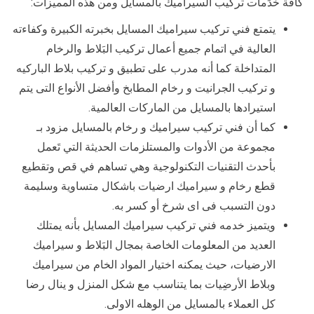
كافة خدَمات تركيب السيراميك بالمسايل ومن هذه المميزات:
يتمتع فني تركيب سيراميك المسايل بخبرته الكبيرة وكفاءته
العالية في اتمام جميع أعمال تركيب البَلاط والرخام
المتداخلة كما أنه مدرب على تطبيق و تركيب بلاط الباركيه
و تركيب الجرانيت و رخام المطابخ وأفضل الأنواع التى يتم
استيرادها بالمسايل من الماركات العالمية.
كما أن فني تركيب سيراميك و رخام بالمسايل مزود بـ
مجموعة من الأدوات والمستلزمات الحديثة التي تَعمل
بأحدث التقنيات التكنولوجية وهي تساهم في قص وتقطيع
قطع رخام و سيراميك ارضيات باشكال متساوية وسليمة
دون التسبب فى اى شرخ أو كسر به.
ويتميز خدمه فني تركيب سيراميك المسايل بأنه يمتلك
العديد من المعلومات الخاصة بمجال البَلاط و سيراميك
الارضيات، حيث يمكنه اختيار المواد الخام من سيراميك
وبلاط الأرضِيات بما يتناسب مع شكل المنزل و ينال رضا
كل العملاء بالمسايل من الوهله الاولى.