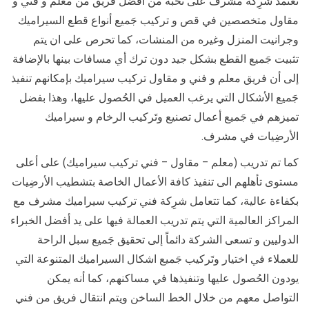
تعتمد شرِكة مشرف على نخبه من افضل فريق من معلم و فني و
مقاول متخصصين في قص و تركيب جَميع أنواع قطع السيراميك
وجرانيت المنزل وغيره من المنشات، كما تحرص على ان يتم
تثبيت جَميع القطع بشكل جيد دون ترك أي مسافات بينها بالإضافة
إلى أن فريق معلم و فني و مقاول تركيب سيراميك بإمكانهم تنفيذ
جَميع الأشكال التي يرغب العميل في الحُصول عليها، وهذا بفضل
تميزهم في جَميع أعمال تصنيع وتَركيب الرخام و سيراميك
الأرضِيات في مشرف.
كما تم تدريب (معلم – مقاول – فني تركيب سيراميك) على أعلى
مستوى تأهلهم الى تنفيذ كافة الأعمال الخاصة بتشطيب الأرضِيات
بكفاءة عالية، كما تتعامل شرِكة فني تركيب سيراميك مشرف مع
المراكز العالمية التي يتم تدريب العمالة فيها على يد أفضل الخبراء
الدوليين و تسعى الشركة دائماً إلى تحقيق جَميع سبل الراحة
للعملاء في اختيار وتَركيب جَميع اشكال السيراميك المتنوعة التي
يودون الحُصول عليها وتنفيذها في مساكنهم، كما أنه يمكن
التواصل معهم من خلال الخط الساخن ويتم انتقال فريق من فني