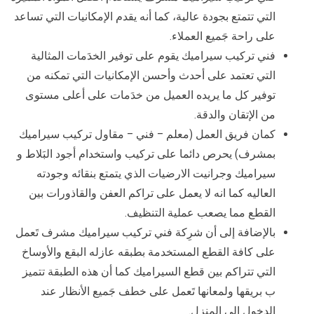
التي تتمتع بجودة عالية، كما أنه يقدم الإمكانيات التي تساعد
على راحة جَميع العملاء.
فني تركيب سيراميك يقوم على توفير الخدَمات المثالية
التي تعتمد على أحدث وأحسن الإمكانيات التي تمكنه من
توفير كل ما يريده العميل من خدَمات على أعلى مستوى
من الإتقان والدقة.
كمان فريق العمل (معلم – فني – مقاول تركيب سيراميك
بمشرف) يحرص دائما على تركيب واستخدام أجود البَلاط و
سيراميك وجرانيت الارضيات الذي يتمتع بنقائه وجودته
العاليه كما انه لا يعمل على تراكم العفن والقاذورات بين
القطع مما يصعب عملية التنظيف.
بالإضافة إلى أن شرِكة فني تركيب سيراميك مشرف تَعمل
على كافة القطع المستخدمة بطبقه عازله البقع والأوساخ
التي تتراكم بين قطع السيراميك كما أن هذه الطبقة تتميز
ب بريقها ولمعانها تَعمل على خطف جَميع الأنظار عند
الدخول الى المنزل.