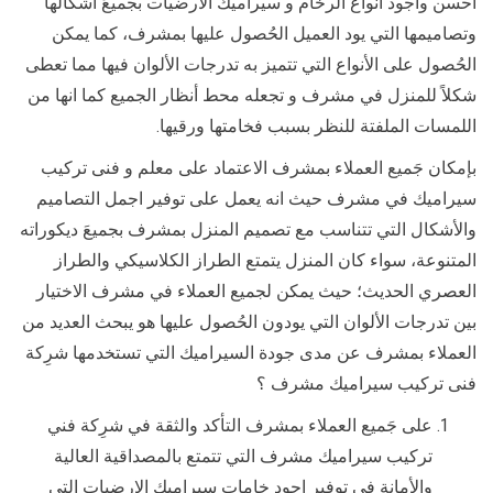
أحسن وأجود أنواع الرخام و سيراميك الارضيات بجميعَ اشكالها
وتصاميمها التي يود العميل الحُصول عليها بمشرف، كما يمكن
الحُصول على الأنواع التي تتميز به تدرجات الألوان فيها مما تعطى
شكلاً للمنزل في مشرف و تجعله محط أنظار الجميع كما انها من
اللمسات الملفتة للنظر بسبب فخامتها ورقيها.
بإمكان جَميع العملاء بمشرف الاعتماد على معلم و فنى تركيب
سيراميك في مشرف حيث انه يعمل على توفير اجمل التصاميم
والأشكال التي تتناسب مع تصميم المنزل بمشرف بجميعَ ديكوراته
المتنوعة، سواء كان المنزل يتمتع الطراز الكلاسيكي والطراز
العصري الحديث؛ حيث يمكن لجميع العملاء في مشرف الاختيار
بين تدرجات الألوان التي يودون الحُصول عليها هو يبحث العديد من
العملاء بمشرف عن مدى جودة السيراميك التي تستخدمها شرِكة
فنى تركيب سيراميك مشرف ؟
على جَميع العملاء بمشرف التأكد والثقة في شرِكة فني
تركيب سيراميك مشرف التي تتمتع بالمصداقية العالية
والأمانة في توفير اجود خامات سيراميك الارضيات التي