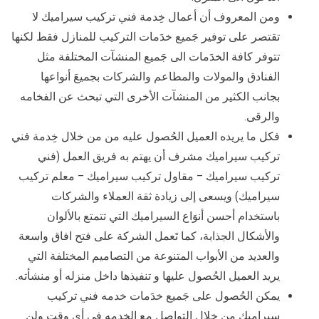
ومن المعروف أن أعمال خِدمة فني تركيب سيراميك لا
تقتصر على توفير جَميع خدَمات التركيب للمنازل فقط لكنها
تتوفر كافة الخدَمات الى جَميع المنشآت المختلفة مثل
الفنادق والمولات والمطاعم والشركات بجميعَ أنواعها
بجانب الكثير من المنشآت الأخرى التي تبحث عن الفخامه
والرقى.
فكل ما يريده العميل الحُصول عليه من من خلال خِدمة فني
تركيب سيراميك مشرف أن يهتم به فريق العمل (فني
تركيب سيراميك – مقاول تركيب سيراميك – معلم تركيب
سيراميك) ويسعى إلى زيادة ثقة العملاء والشركات
باستخدام أحسن أنوَاع السيراميك التي تتمتع بالألوان
والأشكال الجذابة، كما تَعمل الشركة على فتح افاق واسعة
والعديد من الأبواب المتنوعة من التصاميم المختلفة التي
يريد العميل الحُصول عليها و تنفيذها داخل منزله أو منشأته.
يمكن الحُصول على جَميع خدَمات خدمه فني تركيب
سيراميك من خلال التواصل مع الخدمه في أي وقت ولن