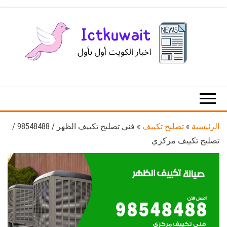
Ski
t
th
conten
اخبار
اخبار
الكويت
تكنولوجيا
المعلومات
والاتصالات
الرئيسية
»
تصليح تكييف
»
فني تصليح تكييف الظهر / 98548488 /
تصليح تكييف مركزي