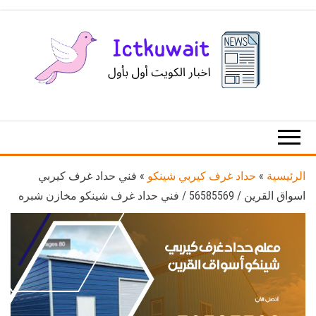
Ski
t
th
conten
اخبار
اخبار
الكويت
تكنولوجيا
المعلومات
والاتصالات
الرئيسية
»
حداد غرف كيربي شينكو
»
فني حداد غرف كيربي
اسواق القرين / 56585569 / فني حداد غرف شينكو مخازن شبره