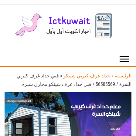
Ski
t
th
conten
اخبار
اخبار
الكويت
تكنولوجيا
المعلومات
والاتصالات
الرئيسية
»
حداد غرف كيربي شينكو
»
فني حداد غرف كيربي
السرة / 56585569 / فني حداد غرف شينكو مخازن شبره