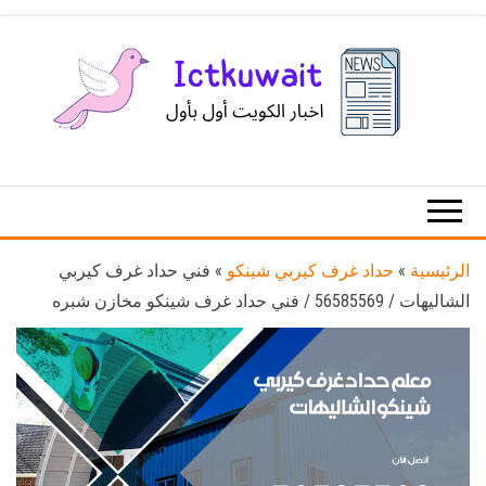
Ski
t
th
conten
اخبار
اخبار
الكويت
تكنولوجيا
المعلومات
والاتصالات
الرئيسية
»
حداد غرف كيربي شينكو
»
فني حداد غرف كيربي
الشاليهات / 56585569 / فني حداد غرف شينكو مخازن شبره