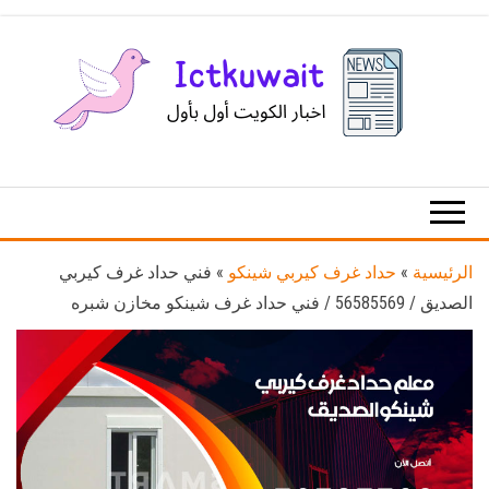
Ski
t
th
conten
اخبار
اخبار
الكويت
تكنولوجيا
المعلومات
والاتصالات
الرئيسية
»
حداد غرف كيربي شينكو
»
فني حداد غرف كيربي
الصديق / 56585569 / فني حداد غرف شينكو مخازن شبره