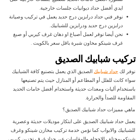
ايدي أفضل حداد ديوانيات جلسات خارجية.
نوفر فني حداد درابزين درج حديد يعمل في تركيب وصيانة
درابزين درج حديد ودرابزين للشبابيك.
نحن أيضا نوفر لعمل أصباغ او دهان غرف كيربي أو صبغ
غرف شينكو مخاون شبرة باقل سعر بالكويت .
تركيب شبابيك الصديق
نوفر لك
حداد شبابيك
الصديق الذي يعمل بتصنيع كافة الشبابيك
سواء كانت للفلل أو المطاعم أو المنازل حيث يتم تصنيعها
باستخدام أليات ومعدات حديثة واستخدام أفضل خامات الحديد
المقاومة للصدأ والحرارة.
ماهي مميزات حداد شبابيك الصديق؟
يعمل حداد شبابيك الصديق على ابتكار موديلات حديثة وعصرية
للشبابيك والابواب كما نؤمن خدمة تركيب مخازن شينكو وغرف
شينكو بمختلف الاحجام والمقاسات عبر حداد غرف تخزين كيربي.